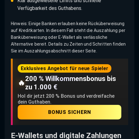
Klar ausgewiesene Limits und schnelle
Verfügbarkeit des Guthabens.
Hinweis: Einige Banken erlauben keine Rücküberweisung
auf Kreditkarten. In diesem Fall steht die Auszahlung per
Banküberweisung oder E-Wallet als verlässliche
Alternative bereit. Details zu Zeiten und Schritten finden
Sie im Auszahlungsabschnitt dieser Seite.
Exklusives Angebot für neue Spieler
200 % Willkommensbonus bis
🔥
zu 1.000 €
Hol dir jetzt 200 % Bonus und verdreifache
dein Guthaben.
BONUS SICHERN
E-Wallets und digitale Zahlungen