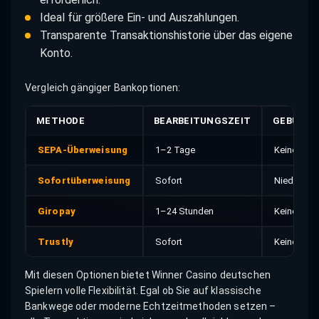
Ideal für größere Ein- und Auszahlungen.
Transparente Transaktionshistorie über das eigene
Konto.
Vergleich gängiger Bankoptionen:
METHODE
BEARBEITUNGSZEIT
GEBÜHRE
SEPA-Überweisung
1–2 Tage
Keine
Sofortüberweisung
Sofort
Niedrig
Giropay
1–24 Stunden
Keine
Trustly
Sofort
Keine
Mit diesen Optionen bietet Winner Casino deutschen
Spielern volle Flexibilität. Egal ob Sie auf klassische
Bankwege oder moderne Echtzeitmethoden setzen –