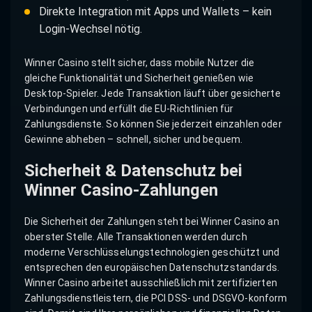
Direkte Integration mit Apps und Wallets – kein
Login-Wechsel nötig.
Winner Casino stellt sicher, dass mobile Nutzer die
gleiche Funktionalität und Sicherheit genießen wie
Desktop-Spieler. Jede Transaktion läuft über gesicherte
Verbindungen und erfüllt die EU-Richtlinien für
Zahlungsdienste. So können Sie jederzeit einzahlen oder
Gewinne abheben – schnell, sicher und bequem.
Sicherheit & Datenschutz bei
Winner Casino-Zahlungen
Die Sicherheit der Zahlungen steht bei Winner Casino an
oberster Stelle. Alle Transaktionen werden durch
moderne Verschlüsselungstechnologien geschützt und
entsprechen den europäischen Datenschutzstandards.
Winner Casino arbeitet ausschließlich mit zertifizierten
Zahlungsdienstleistern, die PCI DSS- und DSGVO-konform