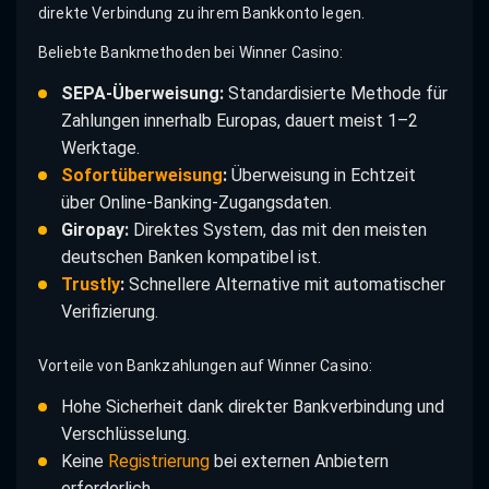
direkte Verbindung zu ihrem Bankkonto legen.
Beliebte Bankmethoden bei Winner Casino:
SEPA-Überweisung:
Standardisierte Methode für
Zahlungen innerhalb Europas, dauert meist 1–2
Werktage.
Sofortüberweisung
:
Überweisung in Echtzeit
über Online-Banking-Zugangsdaten.
Giropay:
Direktes System, das mit den meisten
deutschen Banken kompatibel ist.
Trustly
:
Schnellere Alternative mit automatischer
Verifizierung.
Vorteile von Bankzahlungen auf Winner Casino:
Hohe Sicherheit dank direkter Bankverbindung und
Verschlüsselung.
Keine
Registrierung
bei externen Anbietern
erforderlich.