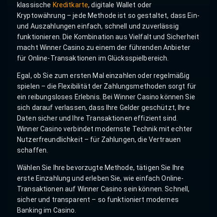
klassische
Kreditkarte
, digitale Wallet oder
Kryptowährung – jede Methode ist so gestaltet, dass Ein-
und Auszahlungen einfach, schnell und zuverlässig
funktionieren. Die Kombination aus Vielfalt und Sicherheit
macht Winner Casino zu einem der führenden Anbieter
für Online-Transaktionen im Glücksspielbereich.
Egal, ob Sie zum ersten Mal einzahlen oder regelmäßig
spielen – die Flexibilität der Zahlungsmethoden sorgt für
ein reibungsloses Erlebnis. Bei Winner Casino können Sie
sich darauf verlassen, dass Ihre Gelder geschützt, Ihre
Daten sicher und Ihre Transaktionen effizient sind.
Winner Casino verbindet modernste Technik mit echter
Nutzerfreundlichkeit – für Zahlungen, die Vertrauen
schaffen.
Wählen Sie Ihre bevorzugte Methode, tätigen Sie Ihre
erste Einzahlung und erleben Sie, wie einfach Online-
Transaktionen auf Winner Casino sein können. Schnell,
sicher und transparent – so funktioniert modernes
Banking im Casino.