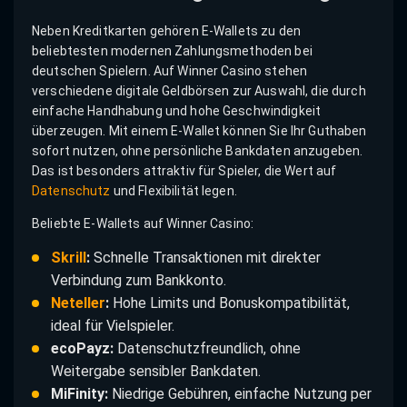
Neben Kreditkarten gehören E-Wallets zu den
beliebtesten modernen Zahlungsmethoden bei
deutschen Spielern. Auf Winner Casino stehen
verschiedene digitale Geldbörsen zur Auswahl, die durch
einfache Handhabung und hohe Geschwindigkeit
überzeugen. Mit einem E-Wallet können Sie Ihr Guthaben
sofort nutzen, ohne persönliche Bankdaten anzugeben.
Das ist besonders attraktiv für Spieler, die Wert auf
Datenschutz
und Flexibilität legen.
Beliebte E-Wallets auf Winner Casino:
Skrill
:
Schnelle Transaktionen mit direkter
Verbindung zum Bankkonto.
Neteller
:
Hohe Limits und Bonuskompatibilität,
ideal für Vielspieler.
ecoPayz:
Datenschutzfreundlich, ohne
Weitergabe sensibler Bankdaten.
MiFinity:
Niedrige Gebühren, einfache Nutzung per