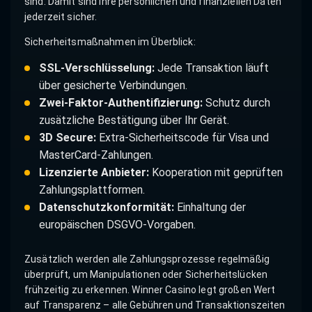
sind. Damit sind Ihre persönlichen und finanziellen Daten
jederzeit sicher.
Sicherheitsmaßnahmen im Überblick:
SSL-Verschlüsselung:
Jede Transaktion läuft
über gesicherte Verbindungen.
Zwei-Faktor-Authentifizierung:
Schutz durch
zusätzliche Bestätigung über Ihr Gerät.
3D Secure:
Extra-Sicherheitscode für Visa und
MasterCard-Zahlungen.
Lizenzierte Anbieter:
Kooperation mit geprüften
Zahlungsplattformen.
Datenschutzkonformität:
Einhaltung der
europäischen DSGVO-Vorgaben.
Zusätzlich werden alle Zahlungsprozesse regelmäßig
überprüft, um Manipulationen oder Sicherheitslücken
frühzeitig zu erkennen. Winner Casino legt großen Wert
auf Transparenz – alle Gebühren und Transaktionszeiten