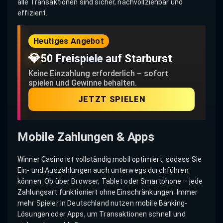
alle Transaktionen sind sicher, nachvollziehbar und
effizient.
Heutiges Angebot
💎
50 Freispiele auf Starburst
Keine Einzahlung erforderlich – sofort
spielen und Gewinne behalten.
JETZT SPIELEN
Mobile Zahlungen & Apps
Winner Casino ist vollständig mobil optimiert, sodass Sie
Ein- und Auszahlungen auch unterwegs durchführen
können. Ob über Browser, Tablet oder Smartphone – jede
Zahlungsart funktioniert ohne Einschränkungen. Immer
mehr Spieler in Deutschland nutzen mobile Banking-
Lösungen oder Apps, um Transaktionen schnell und