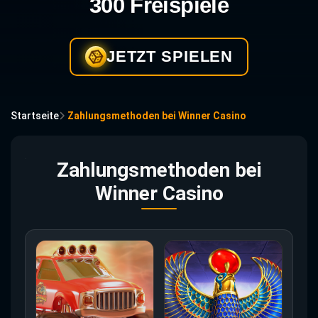
300 Freispiele
JETZT SPIELEN
Startseite
Zahlungsmethoden bei Winner Casino
Zahlungsmethoden bei
Winner Casino