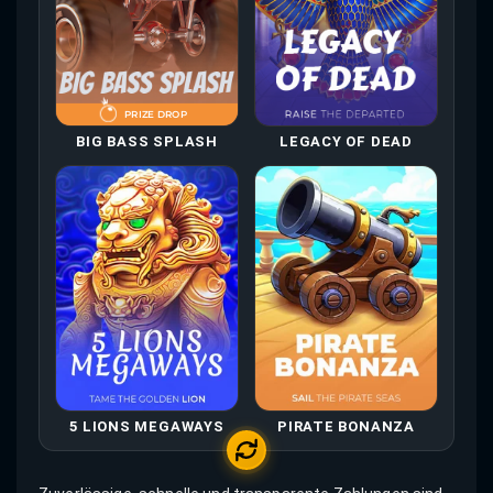
BIG BASS SPLASH
LEGACY OF DEAD
5 LIONS MEGAWAYS
PIRATE BONANZA