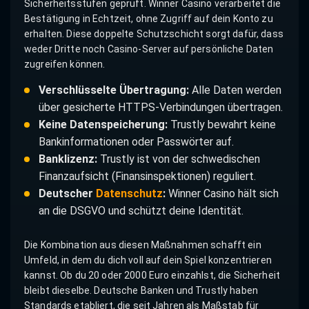
Sicherheitsstufen geprüft. Winner Casino verarbeitet die
Bestätigung in Echtzeit, ohne Zugriff auf dein Konto zu
erhalten. Diese doppelte Schutzschicht sorgt dafür, dass
weder Dritte noch Casino-Server auf persönliche Daten
zugreifen können.
Verschlüsselte Übertragung:
Alle Daten werden
über gesicherte HTTPS-Verbindungen übertragen.
Keine Datenspeicherung:
Trustly bewahrt keine
Bankinformationen oder Passwörter auf.
Banklizenz:
Trustly ist von der schwedischen
Finanzaufsicht (Finansinspektionen) reguliert.
Deutscher
Datenschutz
:
Winner Casino hält sich
an die DSGVO und schützt deine Identität.
Die Kombination aus diesen Maßnahmen schafft ein
Umfeld, in dem du dich voll auf dein Spiel konzentrieren
kannst. Ob du 20 oder 2000 Euro einzahlst, die Sicherheit
bleibt dieselbe. Deutsche Banken und Trustly haben
Standards etabliert, die seit Jahren als Maßstab für