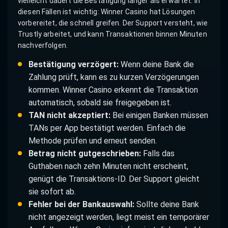
vielleicht dauert die Bestätigung länger als erwartet. In
diesen Fällen ist wichtig: Winner Casino hat Lösungen
vorbereitet, die schnell greifen. Der Support versteht, wie
Trustly arbeitet, und kann Transaktionen binnen Minuten
nachverfolgen.
Bestätigung verzögert:
Wenn deine Bank die
Zahlung prüft, kann es zu kurzen Verzögerungen
kommen. Winner Casino erkennt die Transaktion
automatisch, sobald sie freigegeben ist.
TAN nicht akzeptiert:
Bei einigen Banken müssen
TANs per App bestätigt werden. Einfach die
Methode prüfen und erneut senden.
Betrag nicht gutgeschrieben:
Falls das
Guthaben nach zehn Minuten nicht erscheint,
genügt die Transaktions-ID. Der Support gleicht
sie sofort ab.
Fehler bei der Bankauswahl:
Sollte deine Bank
nicht angezeigt werden, liegt meist ein temporärer