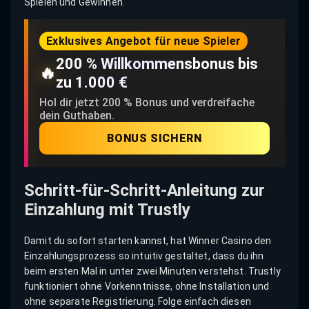
Spielen und Gewinnen.
Exklusives Angebot für neue Spieler
200 % Willkommensbonus bis
🔥
zu 1.000 €
Hol dir jetzt 200 % Bonus und verdreifache
dein Guthaben.
BONUS SICHERN
Schritt-für-Schritt-Anleitung zur
Einzahlung mit Trustly
Damit du sofort starten kannst, hat Winner Casino den
Einzahlungsprozess so intuitiv gestaltet, dass du ihn
beim ersten Mal in unter zwei Minuten verstehst. Trustly
funktioniert ohne Vorkenntnisse, ohne Installation und
ohne separate Registrierung. Folge einfach diesen