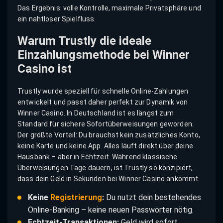
Das Ergebnis: volle Kontrolle, maximale Privatsphäre und
ein nahtloser Spielfluss.
Warum Trustly die ideale
Einzahlungsmethode bei Winner
Casino ist
Trustly wurde speziell für schnelle Online-Zahlungen
entwickelt und passt daher perfekt zur Dynamik von
Winner Casino. In Deutschland ist es längst zum
Standard für sichere Sofortüberweisungen geworden.
Der größte Vorteil: Du brauchst kein zusätzliches Konto,
keine Karte und keine App. Alles läuft direkt über deine
Hausbank – aber in Echtzeit. Während klassische
Überweisungen Tage dauern, ist Trustly so konzipiert,
dass dein Geld in Sekunden bei Winner Casino ankommt.
Keine
Registrierung
:
Du nutzt dein bestehendes
Online-Banking – keine neuen Passwörter nötig.
Echtzeit-Transaktionen:
Geld wird sofort