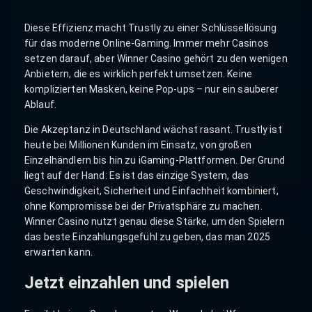
Diese Effizienz macht Trustly zu einer Schlüssellösung
für das moderne Online-Gaming. Immer mehr Casinos
setzen darauf, aber Winner Casino gehört zu den wenigen
Anbietern, die es wirklich perfekt umsetzen. Keine
komplizierten Masken, keine Pop-ups – nur ein sauberer
Ablauf.
Die Akzeptanz in Deutschland wächst rasant. Trustly ist
heute bei Millionen Kunden im Einsatz, von großen
Einzelhändlern bis hin zu iGaming-Plattformen. Der Grund
liegt auf der Hand: Es ist das einzige System, das
Geschwindigkeit, Sicherheit und Einfachheit kombiniert,
ohne Kompromisse bei der Privatsphäre zu machen.
Winner Casino nutzt genau diese Stärke, um den Spielern
das beste Einzahlungsgefühl zu geben, das man 2025
erwarten kann.
Jetzt einzahlen und spielen