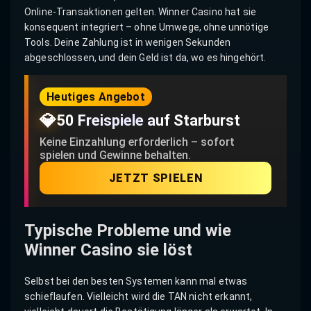
Online-Transaktionen gelten. Winner Casino hat sie
konsequent integriert – ohne Umwege, ohne unnötige
Tools. Deine Zahlung ist in wenigen Sekunden
abgeschlossen, und dein Geld ist da, wo es hingehört.
Heutiges Angebot
💎
50 Freispiele auf Starburst
Keine Einzahlung erforderlich – sofort
spielen und Gewinne behalten.
JETZT SPIELEN
Typische Probleme und wie
Winner Casino sie löst
Selbst bei den besten Systemen kann mal etwas
schieflaufen. Vielleicht wird die TAN nicht erkannt,