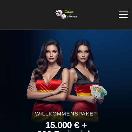
WILLKOMMENSPAKET
15.000 € +