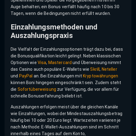
Spielerinnen und Spieler die vorgegebenen Fristen im
Auge behalten; ein Bonus verfällt häufig nach 10 bis 30
Tagen, wenn die Bedingungen nicht erfüllt wurden.
Einzahlungsmethoden und
Auszahlungspraxis
Die Vielfalt der Einzahlungsoptionen trägt dazu bei, dass
die Bonusqualifikation leicht gelingt. Neben klassischen
Optionen wie
Visa
,
Mastercard
und Überweisung nimmt
das Casino auch populäre E-Wallets wie
Skrill
,
Neteller
und
PayPal
an. Bei Einzahlungen mit
Kryptowährungen
können Boni hingegen eingeschränkt sein. Zudem steht
die
Sofortüberweisung
zur Verfügung, die vor allem für
schnelle Bonuserfahrung beliebt ist.
Auszahlungen erfolgen meist über die gleichen Kanäle
wie Einzahlungen, wobei der Mindestauszahlungsbetrag
häufig bei 10 oder 20 Euro liegt. Wartezeiten variieren je
nach Methode: E-Wallet-Auszahlungen sind im Schnitt
innerhalb eines Tages auf dem Konto,