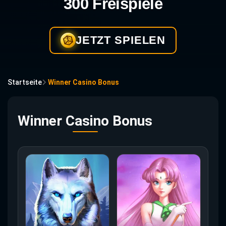
300 Freispiele
JETZT SPIELEN
Startseite
Winner Casino Bonus
Winner Casino Bonus