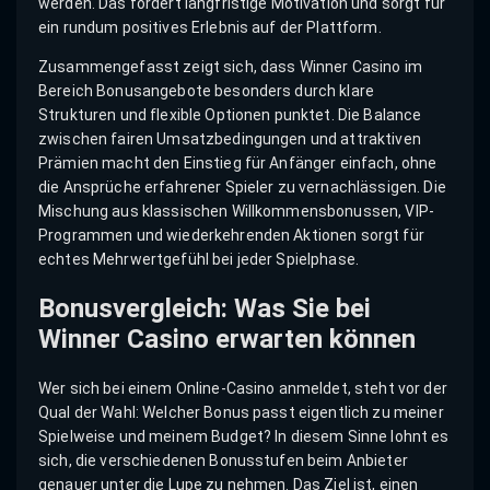
werden. Das fördert langfristige Motivation und sorgt für
ein rundum positives Erlebnis auf der Plattform.
Zusammengefasst zeigt sich, dass Winner Casino im
Bereich Bonusangebote besonders durch klare
Strukturen und flexible Optionen punktet. Die Balance
zwischen fairen Umsatzbedingungen und attraktiven
Prämien macht den Einstieg für Anfänger einfach, ohne
die Ansprüche erfahrener Spieler zu vernachlässigen. Die
Mischung aus klassischen Willkommensbonussen, VIP-
Programmen und wiederkehrenden Aktionen sorgt für
echtes Mehrwertgefühl bei jeder Spielphase.
Bonusvergleich: Was Sie bei
Winner Casino erwarten können
Wer sich bei einem Online-Casino anmeldet, steht vor der
Qual der Wahl: Welcher Bonus passt eigentlich zu meiner
Spielweise und meinem Budget? In diesem Sinne lohnt es
sich, die verschiedenen Bonusstufen beim Anbieter
genauer unter die Lupe zu nehmen. Das Ziel ist, einen