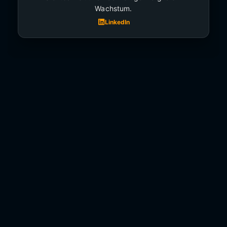
Wachstum.
LinkedIn