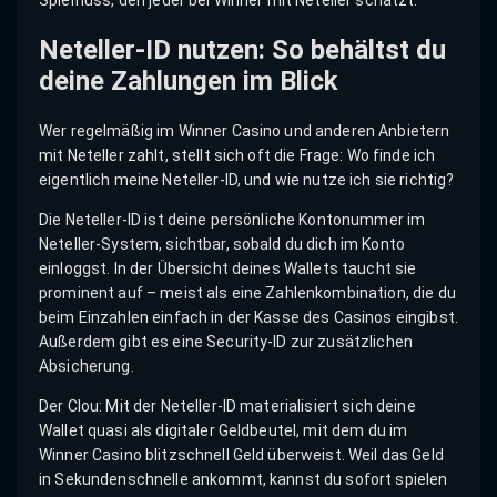
Spielfluss, den jeder bei Winner mit Neteller schätzt.
Neteller-ID nutzen: So behältst du
deine Zahlungen im Blick
Wer regelmäßig im Winner Casino und anderen Anbietern
mit Neteller zahlt, stellt sich oft die Frage: Wo finde ich
eigentlich meine Neteller-ID, und wie nutze ich sie richtig?
Die Neteller-ID ist deine persönliche Kontonummer im
Neteller-System, sichtbar, sobald du dich im Konto
einloggst. In der Übersicht deines Wallets taucht sie
prominent auf – meist als eine Zahlenkombination, die du
beim Einzahlen einfach in der Kasse des Casinos eingibst.
Außerdem gibt es eine Security-ID zur zusätzlichen
Absicherung.
Der Clou: Mit der Neteller-ID materialisiert sich deine
Wallet quasi als digitaler Geldbeutel, mit dem du im
Winner Casino blitzschnell Geld überweist. Weil das Geld
in Sekundenschnelle ankommt, kannst du sofort spielen