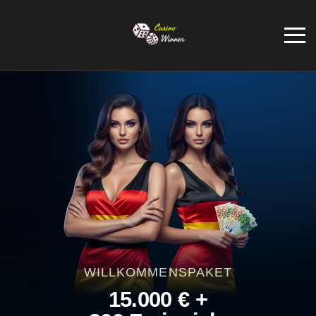
WILLKOMMENSPAKET
15.000 € +