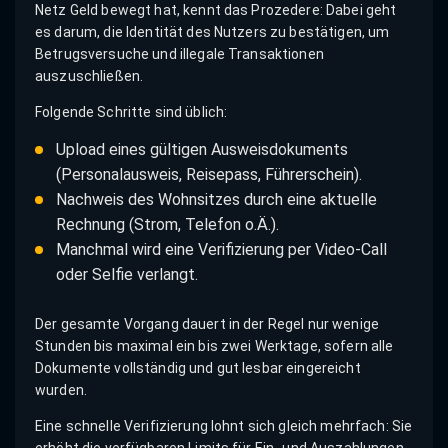
Netz Geld bewegt hat, kennt das Prozedere: Dabei geht
es darum, die Identität des Nutzers zu bestätigen, um
Betrugsversuche und illegale Transaktionen
auszuschließen.
Folgende Schritte sind üblich:
Upload eines gültigen Ausweisdokuments
(Personalausweis, Reisepass, Führerschein).
Nachweis des Wohnsitzes durch eine aktuelle
Rechnung (Strom, Telefon o.Ä.).
Manchmal wird eine Verifizierung per Video-Call
oder Selfie verlangt.
Der gesamte Vorgang dauert in der Regel nur wenige
Stunden bis maximal ein bis zwei Werktage, sofern alle
Dokumente vollständig und gut lesbar eingereicht
wurden.
Eine schnelle Verifizierung lohnt sich gleich mehrfach: Sie
erhöht die verfügbaren Limits für Ein- und Auszahlungen,