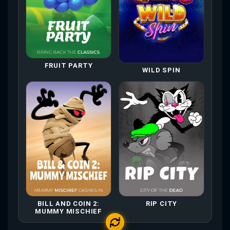
FRUIT PARTY
WILD SPIN
BILL AND COIN 2:
RIP CITY
MUMMY MISCHIEF