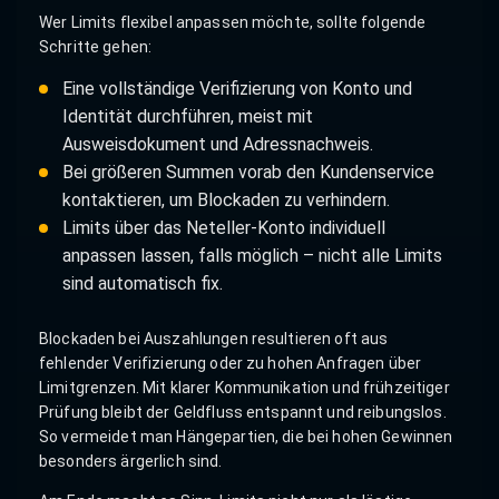
Wer Limits flexibel anpassen möchte, sollte folgende
Schritte gehen:
Eine vollständige Verifizierung von Konto und
Identität durchführen, meist mit
Ausweisdokument und Adressnachweis.
Bei größeren Summen vorab den Kundenservice
kontaktieren, um Blockaden zu verhindern.
Limits über das Neteller-Konto individuell
anpassen lassen, falls möglich – nicht alle Limits
sind automatisch fix.
Blockaden bei Auszahlungen resultieren oft aus
fehlender Verifizierung oder zu hohen Anfragen über
Limitgrenzen. Mit klarer Kommunikation und frühzeitiger
Prüfung bleibt der Geldfluss entspannt und reibungslos.
So vermeidet man Hängepartien, die bei hohen Gewinnen
besonders ärgerlich sind.