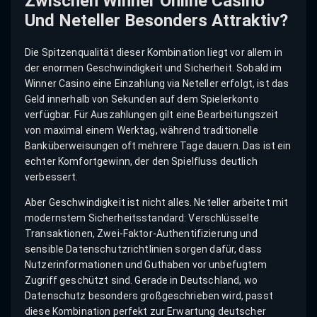
Zwischen Winner Online Casino
Und Neteller Besonders Attraktiv?
Die Spitzenqualität dieser Kombination liegt vor allem in
der enormen Geschwindigkeit und Sicherheit. Sobald im
Winner Casino eine Einzahlung via Neteller erfolgt, ist das
Geld innerhalb von Sekunden auf dem Spielerkonto
verfügbar. Für Auszahlungen gilt eine Bearbeitungszeit
von maximal einem Werktag, während traditionelle
Banküberweisungen oft mehrere Tage dauern. Das ist ein
echter Komfortgewinn, der den Spielfluss deutlich
verbessert.
Aber Geschwindigkeit ist nicht alles. Neteller arbeitet mit
modernstem Sicherheitsstandard: Verschlüsselte
Transaktionen, Zwei-Faktor-Authentifizierung und
sensible Datenschutzrichtlinien sorgen dafür, dass
Nutzerinformationen und Guthaben vor unbefugtem
Zugriff geschützt sind. Gerade in Deutschland, wo
Datenschutz besonders großgeschrieben wird, passt
diese Kombination perfekt zur Erwartung deutscher