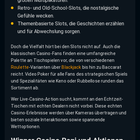
großen Multiplikatoren.
Retro- und Old-School-Slots, die nostalgische
Gefühle wecken.
Themenbasierte Slots, die Geschichten erzählen
und für Abwechslung sorgen.
Doch die Vielfalt hört bei den Slots nicht auf. Auch die
klassischen Casino-Fans finden eine umfangreiche
Palette an Tischspielen vor, die von verschiedenen
Roulette
-Varianten über
Blackjack
bis hin zu Baccarat
reicht. Video Poker für alle Fans des strategischen Spiels
und Spezialitäten wie Keno oder Rubbellose runden das
Sortiment ab.
Wer Live-Casino-Action sucht, kommt an den Echtzeit-
Tischen mit echten Dealern nicht vorbei. Diese echten
Casino-Erlebnisse werden über Kameras übertragen und
bieten soziale Interaktionen sowie spannende
Wettoptionen.