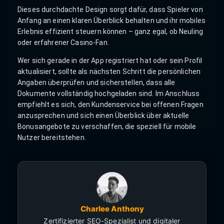
Dieses durchdachte Design sorgt dafür, dass Spieler von
Anfang an einen klaren Überblick behalten und ihr mobiles
Erlebnis effizient steuern können – ganz egal, ob Neuling
oder erfahrener Casino-Fan.
Wer sich gerade in der App registriert hat oder sein Profil
aktualisiert, sollte als nächsten Schritt die persönlichen
Angaben überprüfen und sicherstellen, dass alle
Dokumente vollständig hochgeladen sind. Im Anschluss
empfiehlt es sich, den Kundenservice bei offenen Fragen
anzusprechen und sich einen Überblick über aktuelle
Bonusangebote zu verschaffen, die speziell für mobile
Nutzer bereitstehen.
Charlee Anthony
Zertifizierter SEO-Spezialist und digitaler