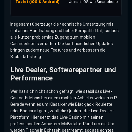
Tablet (iOS & Android)
Je nach OS wie Smartphone
O
f
B
Insgesamt überzeugt die technische Umsetzung mit
einfacher Handhabung und hoher Kompatibilität, sodass
alle Nutzer problemlos Zugang zum mobilen
Casinoerlebnis erhalten. Die kontinuierlichen Updates
bringen zudem neue Features und verbessern die
Stabilität stetig.
Live Dealer, Softwarepartner und
Performance
Wer hat sich nicht schon gefragt, wie stabil das Live-
Casino-Erlebnis bei einem mobilen Anbieter wirklich ist?
Gerade wenn es um Klassiker wie Blackjack, Roulette
oder Baccarat geht, zählt die Qualität der Live-Dealer-
Plattform. Hier setzt das Live-Casino mit seinen
professionellen Anbietern Maßstäbe: Rund um die Uhr
werden Tische in Echtzeit gestreamt, sodass echtes