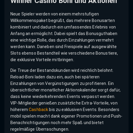
Winner Casino Boni und Aktionen
Neue Spieler werden von einem mehrstufigen
Willkommenspaket begrüßt, das mehrere Bonusarten
kombiniert und dadurch ein umfassendes Erlebnis von
Anfang an ermöglicht. Dabei spielt das Bonusguthaben
eine wichtige Rolle, das durch Einzahlungen vermehrt
werden kann. Daneben sind Freispiele auf ausgewählte
Slots ebenso Bestandteil wie verschiedene Bonustiere,
die exklusive Vorteile mitbringen.
Die Treue der Bestandskunden wird reichlich belohnt.
Reload-Boni laden dazu ein, auch bei späteren
Einzahlungen von Vergünstigungen zu profitieren. Ein
übersichtlicher monatlicher Aktionskalender sorgt dafür,
dass keine wiederkehrenden Events verpasst werden.
VIP-Mitglieder genießen zusätzliche Extra-Vorteile, von
höherem
Cashback
bis zu exklusiven Events. Besonders
mobil spielen macht dank eigener Promotionen und Push-
Benachrichtigungen noch mehr Spaß und bietet
regelmäßige Überraschungen.