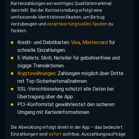
Kartenzahlungen ein wichtiges Qualitätsmerkmal
darstellt. Bei der Kontoerstellung erfolgt eine
umfassende Identitätsverifikation, um Betrug
vorzubeugen und
verantwortungsvolles Spielen
zu
fördern.
Kredit- und Debitkarten:
Visa
,
Mastercard
für
schnelle Einzahlungen.
E-Wallets: Skrill, Neteller für gebührenfreie und
zügige Transaktionen.
Kryptowährungen
: Zahlungen möglich über Dritte
mit Top-Sicherheitsmaßnahmen.
SSL-Verschlüsselung schützt alle Daten bei
Übertragung über die App.
PCI-Konformität gewährleistet den sicheren
Umgang mit Karteninformationen.
Die Abwicklung erfolgt direkt in der App – das bedeutet:
Einzahlungen sind
sofort
sichtbar, Auszahlungsaufträge