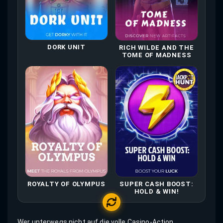
DORK UNIT
RICH WILDE AND THE
TOME OF MADNESS
ROYALTY OF OLYMPUS
SUPER CASH BOOST:
HOLD & WIN!
Wer unterwegs nicht auf die volle Casino-Action