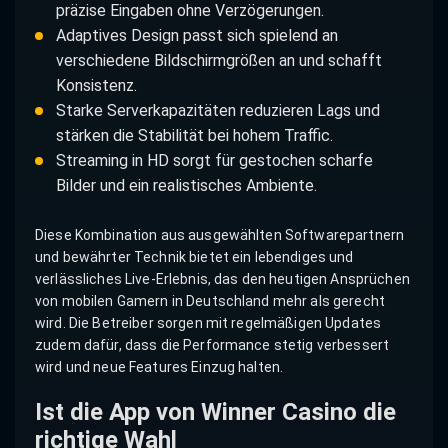
präzise Eingaben ohne Verzögerungen.
Adaptives Design passt sich spielend an
verschiedene Bildschirmgrößen an und schafft
Konsistenz.
Starke Serverkapazitäten reduzieren Lags und
stärken die Stabilität bei hohem Traffic.
Streaming in HD sorgt für gestochen scharfe
Bilder und ein realistisches Ambiente.
Diese Kombination aus ausgewählten Softwarepartnern
und bewährter Technik bietet ein lebendiges und
verlässliches Live-Erlebnis, das den heutigen Ansprüchen
von mobilen Gamern in Deutschland mehr als gerecht
wird. Die Betreiber sorgen mit regelmäßigen Updates
zudem dafür, dass die Performance stetig verbessert
wird und neue Features Einzug halten.
Ist die App von Winner Casino die
richtige Wahl