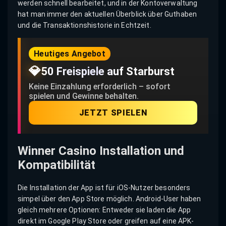
werden schnell bearbeitet, und in der Kontoverwaltung
hat man immer den aktuellen Überblick über Guthaben
und die Transaktionshistorie in Echtzeit.
Heutiges Angebot
💎
50 Freispiele auf Starburst
Keine Einzahlung erforderlich – sofort
spielen und Gewinne behalten.
JETZT SPIELEN
Winner Casino Installation und
Kompatibilität
Die Installation der App ist für iOS-Nutzer besonders
simpel über den App Store möglich. Android-User haben
gleich mehrere Optionen: Entweder sie laden die App
direkt im Google Play Store oder greifen auf eine APK-