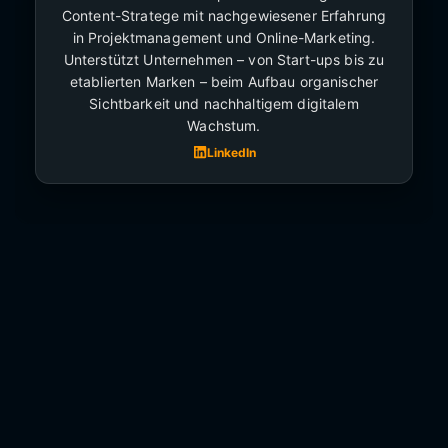
Content-Stratege mit nachgewiesener Erfahrung
in Projektmanagement und Online-Marketing.
Unterstützt Unternehmen – von Start-ups bis zu
etablierten Marken – beim Aufbau organischer
Sichtbarkeit und nachhaltigem digitalem
Wachstum.
LinkedIn