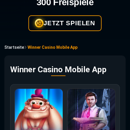
300 Freispiele
JETZT SPIELEN
Startseite
Winner Casino Mobile App
Winner Casino Mobile App