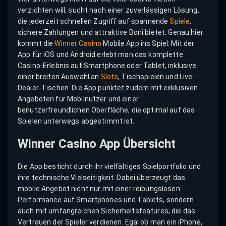
verzichten will, sucht nach einer zuverlässigen Lösung,
die jederzeit schnellen Zugriff auf spannende
Spiele
,
sichere Zahlungen und attraktive Boni bietet. Genau hier
kommt die
Winner Casino
Mobile App ins Spiel: Mit der
App für iOS und Android erlebt man das komplette
Casino-Erlebnis auf Smartphone oder Tablet, inklusive
einer breiten Auswahl an
Slots
, Tischspielen und Live-
Dealer-Tischen. Die App punktet zudem mit exklusiven
Angeboten für Mobilnutzer und einer
benutzerfreundlichen Oberfläche, die optimal auf das
Spielen unterwegs abgestimmt ist.
Winner Casino App Übersicht
Die App besticht durch ihr vielfältiges Spielportfolio und
ihre technische Vielseitigkeit. Dabei überzeugt das
mobile Angebot nicht nur mit einer reibungslosen
Performance auf Smartphones und Tablets, sondern
auch mit umfangreichen Sicherheitsfeatures, die das
Vertrauen der Spieler verdienen. Egal ob man ein iPhone,