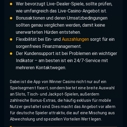
Wer bevorzugt Live-Dealer-Spiele, sollte prüfen,
wie umfangreich das Live-Casino-Angebot ist.
Bonusaktionen und deren Umsatzbedingungen
sollten genau verglichen werden, damit keine
unerwarteten Hürden entstehen.
Flexibilität bei Ein- und
Auszahlungen
sorgt für ein
sorgenfreies Finanzmanagement.
Der Kundensupport ist bei Problemen ein wichtiger
Indikator – am besten ist ein 24/7-Service mit
mehreren Kontaktwegen.
Dabei ist die App von Winner Casino nicht nur auf ein
Spielsegment fixiert, sondern bietet eine breite Auswahl
an Slots, Tisch- und Jackpot-Spielen, außerdem
zahlreiche Bonus-Extras, die häufig exklusiv für mobile
Nutzer gestaltet sind. Dies macht das Angebot vor allem
für deutsche Spieler attraktiv, die auf eine Mischung aus
Abwechslung und speziellen Vorteilen Wert legen.