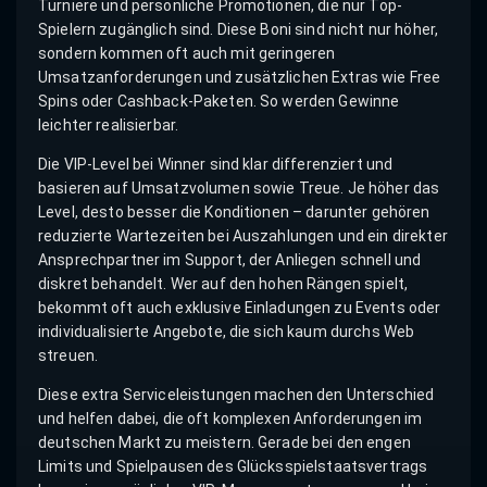
Turniere und persönliche Promotionen, die nur Top-
Spielern zugänglich sind. Diese Boni sind nicht nur höher,
sondern kommen oft auch mit geringeren
Umsatzanforderungen und zusätzlichen Extras wie Free
Spins oder Cashback-Paketen. So werden Gewinne
leichter realisierbar.
Die VIP-Level bei Winner sind klar differenziert und
basieren auf Umsatzvolumen sowie Treue. Je höher das
Level, desto besser die Konditionen – darunter gehören
reduzierte Wartezeiten bei Auszahlungen und ein direkter
Ansprechpartner im Support, der Anliegen schnell und
diskret behandelt. Wer auf den hohen Rängen spielt,
bekommt oft auch exklusive Einladungen zu Events oder
individualisierte Angebote, die sich kaum durchs Web
streuen.
Diese extra Serviceleistungen machen den Unterschied
und helfen dabei, die oft komplexen Anforderungen im
deutschen Markt zu meistern. Gerade bei den engen
Limits und Spielpausen des Glücksspielstaatsvertrags