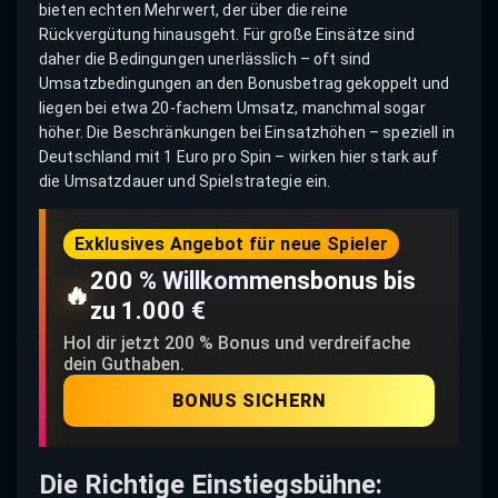
bieten echten Mehrwert, der über die reine
Rückvergütung hinausgeht. Für große Einsätze sind
daher die Bedingungen unerlässlich – oft sind
Umsatzbedingungen an den Bonusbetrag gekoppelt und
liegen bei etwa 20-fachem Umsatz, manchmal sogar
höher. Die Beschränkungen bei Einsatzhöhen – speziell in
Deutschland mit 1 Euro pro Spin – wirken hier stark auf
die Umsatzdauer und Spielstrategie ein.
Exklusives Angebot für neue Spieler
200 % Willkommensbonus bis
🔥
zu 1.000 €
Hol dir jetzt 200 % Bonus und verdreifache
dein Guthaben.
BONUS SICHERN
Die Richtige Einstiegsbühne: