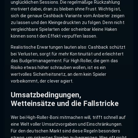
unglücklichen Sessions. Die regelmäßige Rückzahlung
motiviert dabei, dran zu bleiben ohne Frust. Wichtig ist,
sich die genaue Cashback-Variante vom Anbieter zeigen
zu lassen und den Kleingedruckten zu folgen. Denn nicht
vergleichbare Spielarten oder scheinbar kleine Haken
können sonst den Effekt verpuffen lassen.
Realistische Erwartungen lauten also: Cashback schützt
bei Verlusten, sorgt für mehr Kontinuität und erleichtert
das Budgetmanagement. Für High Roller, die gern das
Risiko etwas höher schrauben wollen, ist es ein
wertvolles Sicherheitsnetz, an dem kein Spieler
vorbeikommt, der clever agiert.
Umsatzbedingungen,
Wetteinsätze und die Fallstricke
Wer bei High-Roller-Boni mitmachen will, trifft schnell auf
eine Welt voller Umsatzvorgaben und Einschränkungen.
Für den deutschen Markt sind diese Regeln besonders
streng, um riskantes Spielen zu begrenzen. Was oft nicht