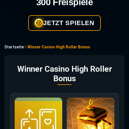
300 Freispiele
JETZT SPIELEN
Startseite
Winner Casino High Roller Bonus
Winner Casino High Roller
Bonus