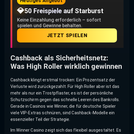
Heutiges Angebot
💎
50 Freispiele auf Starburst
Keine Einzahlung erforderlich – sofort
spielen und Gewinne behalten.
JETZT SPIELEN
Cashback als Sicherheitsnetz:
Was High Roller wirklich gewinnen
Cashback klingt erstmal trocken: Ein Prozentsatz der
Verluste wird zurückgezahlt. Für High Roller aber ist das
mehr als nur ein Trostpflaster, es ist der persönliche
Schutzschirm gegen das schnelle Leeren des Bankrolls.
Gerade in Casinos wie Winner, die für deutsche Spieler
viele VIP-Extras schnüren, sind Cashback-Modelle ein
essenzieller Teil der Strategie.
Im Winner Casino zeigt sich das flexibel ausgestaltet. Es