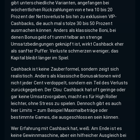
gibt unterschiedliche Varianten, angefangen bei
wöchentlichen Rückzahlungen von etwa 10 bis 20
Prozent der Nettoverluste bis hin zu exklusiven VIP-
Cashbacks, die auch mal stolze 30 bis 50 Prozent
ausmachen können. Anders als klassische Boni, bei
denen Bonusgeld oft unmittelbar an strenge
Umsatzbedingungen geknüpft ist, wirkt Cashback eher
als sanfter Puffer. Verluste schmerzen weniger; das
Kapital bleibt länger im Spiel.
Cashback ist keine Zauberformel, sondern zeigt sich
realistisch. Anders als klassische Bonusaktionen wird
nicht jeder Cent verdoppelt, sondern ein Teil des Verlusts
zurückgegeben. Der Clou: Cashback hat oft geringe oder
gar keine Umsatzvorgaben, macht es für High Roller
leichter, ohne Stress zu spielen. Dennoch gibt es auch
hier Limits – zum Beispiel Maximalbeträge oder
bestimmte Games, die ausgeschlossen sein können.
Wer Erfahrung mit Cashback hat, weiß: Am Ende ist es
keine Gewinnmaschine, aber ein hilfreicher Ausgleich bei