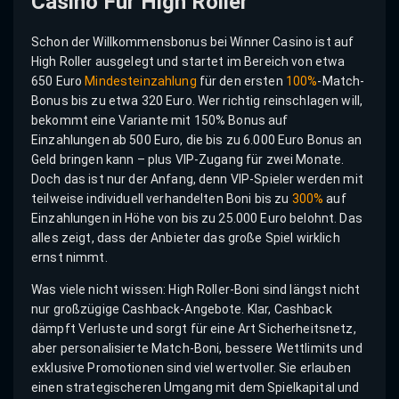
Casino Für High Roller
Schon der Willkommensbonus bei Winner Casino ist auf
High Roller ausgelegt und startet im Bereich von etwa
650 Euro
Mindesteinzahlung
für den ersten
100%
-Match-
Bonus bis zu etwa 320 Euro. Wer richtig reinschlagen will,
bekommt eine Variante mit 150% Bonus auf
Einzahlungen ab 500 Euro, die bis zu 6.000 Euro Bonus an
Geld bringen kann – plus VIP-Zugang für zwei Monate.
Doch das ist nur der Anfang, denn VIP-Spieler werden mit
teilweise individuell verhandelten Boni bis zu
300%
auf
Einzahlungen in Höhe von bis zu 25.000 Euro belohnt. Das
alles zeigt, dass der Anbieter das große Spiel wirklich
ernst nimmt.
Was viele nicht wissen: High Roller-Boni sind längst nicht
nur großzügige Cashback-Angebote. Klar, Cashback
dämpft Verluste und sorgt für eine Art Sicherheitsnetz,
aber personalisierte Match-Boni, bessere Wettlimits und
exklusive Promotionen sind viel wertvoller. Sie erlauben
einen strategischeren Umgang mit dem Spielkapital und