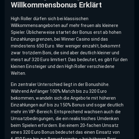
Willkommensbonus Erklärt
High Roller dürfen sich bei klassischen
Willkommensangeboten auf mehr freuen als kleinere
Spieler. Üblicherweise startet der Bonus erst ab hohen
Einzahlungsgrenzen, bei Winner Casino sind das
mindestens 650 Euro. Wer weniger einzahlt, bekommt
zwar trotzdem Boni, die sind aber deutlich kleiner und
meist auf 320 Euro limitiert. Das bedeutet, es gibt für den
kleinen Einsteiger und den High Roller verschiedene
Welten.
Ein zentraler Unterschied liegt in der Bonushöhe.
Während Anfänger 100% Match bis zu 320 Euro
bekommen, wandeln sich die Angebote mit höheren
Einzahlungen auf bis zu 150% Bonus und sogar deutlich
mehr im VIP-Bereich. Entsprechend wachsen auch die
Umsatzbedingungen, die ein realistisches Umdenken
beim Spielen erfordern. Bei einem 20-fachen Umsatz
eines 320 Euro Bonus bedeutet das einen Einsatz von