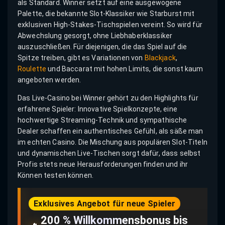
als Standard. Winner setzt auf eine ausgewogene
Palette, die bekannte Slot-Klassiker wie Starburst mit
exklusiven High-Stakes-Tischspielen vereint. So wird für
Abwechslung gesorgt, ohne Liebhaberklassiker
auszuschließen. Für diejenigen, die das Spiel auf die
Spitze treiben, gibt es Variationen von
Blackjack
,
Roulette
und Baccarat mit hohen Limits, die sonst kaum
angeboten werden.
Das Live-Casino bei Winner gehört zu den Highlights für
erfahrene Spieler: Innovative Spielkonzepte, eine
hochwertige Streaming-Technik und sympathische
Dealer schaffen ein authentisches Gefühl, als säße man
im echten Casino. Die Mischung aus populären Slot-Titeln
und dynamischen Live-Tischen sorgt dafür, dass selbst
Profis stets neue Herausforderungen finden und ihr
Können testen können.
Exklusives Angebot für neue Spieler
200 % Willkommensbonus bis