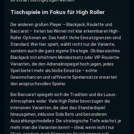
so scharf durchgezogen werden.
Tischspiele im Fokus für High Roller
Die anderen großen Player – Blackjack, Roulette und
Baccarat – treten bei Winner mit klar erkennbaren High-
Roller-Optionen an. Das heißt: Hohe Einsatzgrenzen sind
Standard. Wer hier spielt, wählt nicht nur die Variante,
sondern auch die ganz eigene Strategie. Ob klassisches
Blackjack mit erhöhtem Mindestsatz oder VIP-Roulette-
Varianten, die den Adrenalinspiegel hoch jagen, jedes
Spiel bietet mehr als bloße Einsätze – echte
Gewinnchancen und raffinierte Spielansätze erwarten
den anspruchsvollen Spieler.
Bei Baccarat spiegeln sich die Tradition und die Luxus-
Atmosphäre wider. Viele High Roller bevorzugen die
intensiven Varianten, die über das Standardspiel
hinausgehen, inklusive Side Bets und besonderen
Auszahlungsmodellen. Die strategische Tiefe wächst, je
mehr man die Varianten kennt – ideal, wenn nicht nur
Glück, sondern auch Können ins Spiel kommen soll.