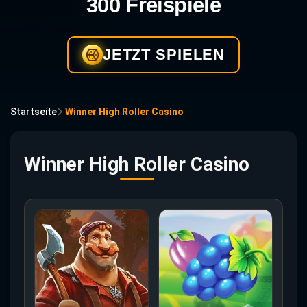
300 Freispiele
JETZT SPIELEN
Startseite
Winner High Roller Casino
Winner High Roller Casino