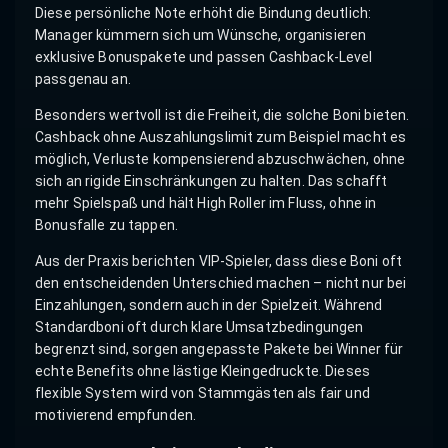
Diese persönliche Note erhöht die Bindung deutlich:
Manager kümmern sich um Wünsche, organisieren
exklusive Bonuspakete und passen Cashback-Level
passgenau an.
Besonders wertvoll ist die Freiheit, die solche Boni bieten.
Cashback ohne Auszahlungslimit zum Beispiel macht es
möglich, Verluste kompensierend abzuschwächen, ohne
sich an rigide Einschränkungen zu halten. Das schafft
mehr Spielspaß und hält High Roller im Fluss, ohne in
Bonusfalle zu tappen.
Aus der Praxis berichten VIP-Spieler, dass diese Boni oft
den entscheidenden Unterschied machen – nicht nur bei
Einzahlungen, sondern auch in der Spielzeit. Während
Standardboni oft durch klare Umsatzbedingungen
begrenzt sind, sorgen angepasste Pakete bei Winner für
echte Benefits ohne lästige Kleingedruckte. Dieses
flexible System wird von Stammgästen als fair und
motivierend empfunden.