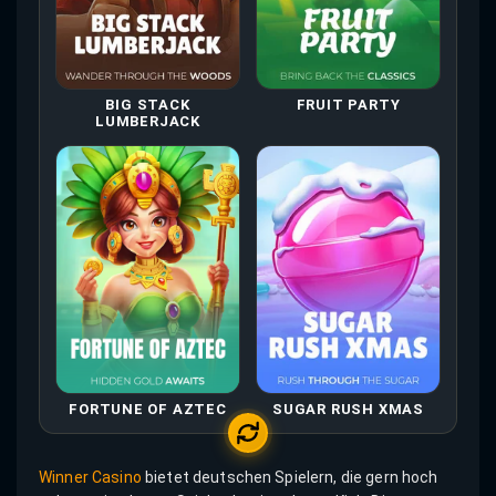
BIG STACK
FRUIT PARTY
LUMBERJACK
SUGAR RUSH XMAS
FORTUNE OF AZTEC
Winner Casino
bietet deutschen Spielern, die gern hoch