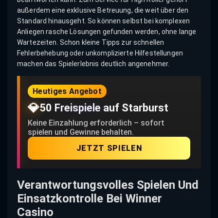
außerdem eine exklusive Betreuung, die weit über den
Standard hinausgeht. So können selbst bei komplexen
Anliegen rasche Lösungen gefunden werden, ohne lange
Wartezeiten. Schon kleine Tipps zur schnellen
Fehlerbehebung oder unkomplizierte Hilfestellungen
machen das Spielerlebnis deutlich angenehmer.
Heutiges Angebot
💎
50 Freispiele auf Starburst
Keine Einzahlung erforderlich – sofort
spielen und Gewinne behalten.
JETZT SPIELEN
Verantwortungsvolles Spielen Und
Einsatzkontrolle Bei Winner
Casino