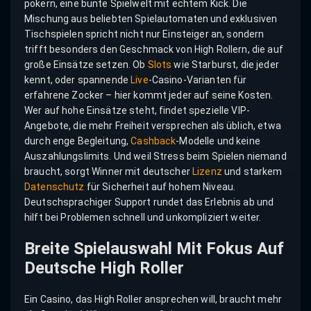
pokern, eine bunte Spielwelt mit echtem Kick. Die
Mischung aus beliebten Spielautomaten und exklusiven
Tischspielen spricht nicht nur Einsteiger an, sondern
trifft besonders den Geschmack von High Rollern, die auf
große Einsätze setzen. Ob
Slots
wie Starburst, die jeder
kennt, oder spannende
Live
-Casino-Varianten für
erfahrene Zocker – hier kommt jeder auf seine Kosten.
Wer auf hohe Einsätze steht, findet spezielle VIP-
Angebote, die mehr Freiheit versprechen als üblich, etwa
durch enge Begleitung,
Cashback
-Modelle und keine
Auszahlungslimits. Und weil Stress beim Spielen niemand
braucht, sorgt Winner mit deutscher
Lizenz
und starkem
Datenschutz
für Sicherheit auf hohem Niveau.
Deutschsprachiger Support rundet das Erlebnis ab und
hilft bei Problemen schnell und unkompliziert weiter.
Breite Spielauswahl Mit Fokus Auf
Deutsche High Roller
Ein Casino, das High Roller ansprechen will, braucht mehr