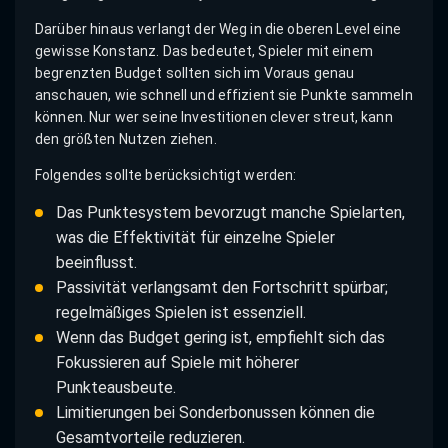
Darüber hinaus verlangt der Weg in die oberen Level eine
gewisse Konstanz. Das bedeutet, Spieler mit einem
begrenzten Budget sollten sich im Voraus genau
anschauen, wie schnell und effizient sie Punkte sammeln
können. Nur wer seine Investitionen clever streut, kann
den größten Nutzen ziehen.
Folgendes sollte berücksichtigt werden:
Das Punktesystem bevorzugt manche Spielarten,
was die Effektivität für einzelne Spieler
beeinflusst.
Passivität verlangsamt den Fortschritt spürbar;
regelmäßiges Spielen ist essenziell.
Wenn das Budget gering ist, empfiehlt sich das
Fokussieren auf Spiele mit höherer
Punkteausbeute.
Limitierungen bei Sonderbonussen können die
Gesamtvorteile reduzieren.