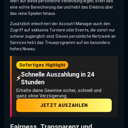
Wert auf diese persönliche Verbindung legen, stellt das
eine echte Bereicherung dar und hebt das Erlebnis über
das reine Spielen hinaus.
Zusätzlich erleichtert der Account Manager auch den
Zugriff auf exklusive Turniere oder Events, die sonst nur
schwer zugänglich sind. Dieses persönliche Netzwerk an
Services hebt das Treueprogramm auf ein besonders
hohes Niveau.
Sofortiges Highlight
Schnelle Auszahlung in 24
⚡
Stunden
Erhalte deine Gewinne sicher, schnell und
ganz ohne Verzögerung.
JETZT AUSZAHLEN
Fairness, Transparenz und