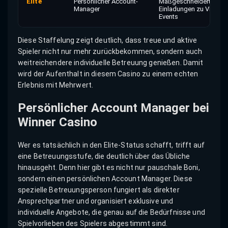
Elite
Persönlicher Account-
Maßgeschneiderte Boni
Manager
Einladungen zu VIP-
Events
Diese Staffelung zeigt deutlich, dass treue und aktive
Spieler nicht nur mehr zurückbekommen, sondern auch
weitreichendere individuelle Betreuung genießen. Damit
wird der Aufenthalt in diesem Casino zu einem echten
Erlebnis mit Mehrwert.
Persönlicher Account Manager bei
Winner Casino
Wer es tatsächlich in den Elite-Status schafft, trifft auf
eine Betreuungsstufe, die deutlich über das Übliche
hinausgeht. Denn hier gibt es nicht nur pauschale Boni,
sondern einen persönlichen Account Manager. Diese
spezielle Betreuungsperson fungiert als direkter
Ansprechpartner und organisiert exklusive und
individuelle Angebote, die genau auf die Bedürfnisse und
Spielvorlieben des Spielers abgestimmt sind.