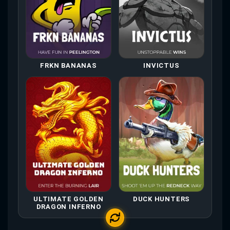
FRKN BANANAS
INVICTUS
ULTIMATE GOLDEN
DUCK HUNTERS
DRAGON INFERNO