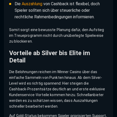
Die
Auszahlung
von Cashback ist flexibel, doch
Spieler sollten sich über steuerliche oder
rechtliche Rahmenbedingungen informieren.
Somit sorgt eine bewusste Planung dafür, den Aufstieg
im Treueprogramm nicht durch unüberlegte Spielweise
zu blockieren.
Vorteile ab Silver bis Elite im
Detail
Die Belohnungen reichen im Winner Casino über das
einfache Sammeln von Punkten hinaus. Ab dem Silver-
Level wird es richtig spannend: Hier steigen die
Cashback-Prozentsätze deutlich an und erste exklusive
Kundenservice-Vorteile kommen hinzu. Schnellanbieter
werden es zu schätzen wissen, dass Auszahlungen
schneller bearbeitet werden.
Auf Gold-Status bekommen Spieler priorisierten Support,