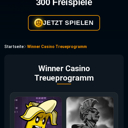
300 Freispiele
JETZT SPIELEN
Startseite
Winner Casino Treueprogramm
Winner Casino
Treueprogramm