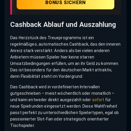
BONUS SICHERN
Cashback Ablauf und Auszahlung
Das Herzstück des Treueprogramms ist ein
regelmäßiges, automatisches Cashback, das den inneren
Anreiz stark verstärkt. Anders als bei vielen anderen
Anbietern müssen Spieler hier keine starren
Umsatzbedingungen erfüllen, um an ihr Geld zu kommen.
Das ist besonders für den deutschen Markt attraktiv,
denn Flexibilität steht im Vordergrund.
Das Cashback wird in vordefinierten Intervallen
gutgeschrieben – meist wöchentlich oder monatlich –
und kann entweder direkt ausgezahlt oder
sofort
für
neue Spielrunden eingesetzt werden. Diese Wahlfreiheit
passt perfekt zu unterschiedlichen Spielertypen, egal ob
passionierter Slot-Fan oder strategisch orientierter
Tischspieler.