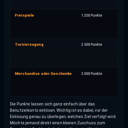
Ei
Freispiele
1.200 Punkte
Fü
au
te 
Sp
ei
Turnierzugang
2.500 Punkte
Te
an
ex
We
be
Merchandise oder Geschenke
3.000 Punkte
Ei
ge
sp
Pr
Sh
Die Punkte lassen sich ganz einfach über das
Benutzerkonto einlösen. Wichtig ist es dabei, vor der
Einlösung genau zu überlegen, welches Ziel verfolgt wird.
Möchte jemand direkt einen kleinen Zuschuss zum