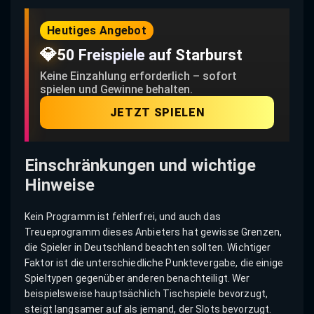
Heutiges Angebot
💎
50 Freispiele auf Starburst
Keine Einzahlung erforderlich – sofort
spielen und Gewinne behalten.
JETZT SPIELEN
Einschränkungen und wichtige
Hinweise
Kein Programm ist fehlerfrei, und auch das
Treueprogramm dieses Anbieters hat gewisse Grenzen,
die Spieler in Deutschland beachten sollten. Wichtiger
Faktor ist die unterschiedliche Punktevergabe, die einige
Spieltypen gegenüber anderen benachteiligt. Wer
beispielsweise hauptsächlich Tischspiele bevorzugt,
steigt langsamer auf als jemand, der Slots bevorzugt.