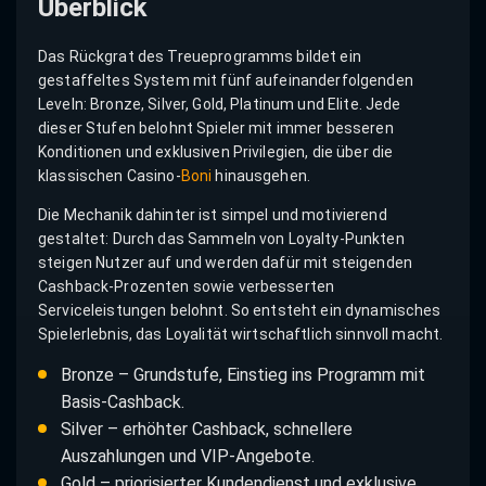
Überblick
Das Rückgrat des Treueprogramms bildet ein
gestaffeltes System mit fünf aufeinanderfolgenden
Leveln: Bronze, Silver, Gold, Platinum und Elite. Jede
dieser Stufen belohnt Spieler mit immer besseren
Konditionen und exklusiven Privilegien, die über die
klassischen Casino-
Boni
hinausgehen.
Die Mechanik dahinter ist simpel und motivierend
gestaltet: Durch das Sammeln von Loyalty-Punkten
steigen Nutzer auf und werden dafür mit steigenden
Cashback-Prozenten sowie verbesserten
Serviceleistungen belohnt. So entsteht ein dynamisches
Spielerlebnis, das Loyalität wirtschaftlich sinnvoll macht.
Bronze – Grundstufe, Einstieg ins Programm mit
Basis-Cashback.
Silver – erhöhter Cashback, schnellere
Auszahlungen und VIP-Angebote.
Gold – priorisierter Kundendienst und exklusive