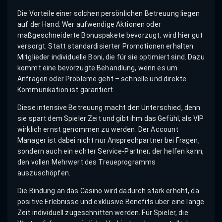
Die Vorteile einer solchen persönlichen Betreuung liegen
auf der Hand: Wer aufwendige Aktionen oder
maßgeschneiderte Bonuspakete bevorzugt, wird hier gut
versorgt. Statt standardisierter Promotionen erhalten
Mitglieder individuelle Boni, die für sie optimiert sind. Dazu
kommt eine bevorzugte Behandlung, wenn es um
Anfragen oder Probleme geht – schnelle und direkte
Kommunikation ist garantiert.
Diese intensive Betreuung macht den Unterschied, denn
sie spart dem Spieler Zeit und gibt ihm das Gefühl, als VIP
wirklich ernst genommen zu werden. Der Account
Manager ist dabei nicht nur Ansprechpartner bei Fragen,
sondern auch ein echter Service-Partner, der helfen kann,
den vollen Mehrwert des Treueprogramms
auszuschöpfen.
Die Bindung an das Casino wird dadurch stark erhöht, da
positive Erlebnisse und exklusive Benefits über eine lange
Zeit individuell zugeschnitten werden. Für Spieler, die