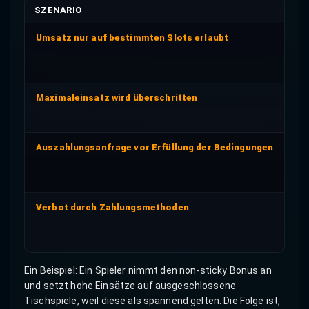
SZENARIO
MÖ
Umsatz nur auf bestimmten Slots erlaubt
Ums
ver
Ris
Bon
Maximaleinsatz wird überschritten
Bo
sto
ver
Auszahlungsanfrage vor Erfüllung der Bedingungen
Bon
Gew
Au
blo
Verbot durch Zahlungsmethoden
Bo
ung
Au
ver
Ein Beispiel: Ein Spieler nimmt den non-sticky Bonus an
und setzt hohe Einsätze auf ausgeschlossene
Tischspiele, weil diese als spannend gelten. Die Folge ist,