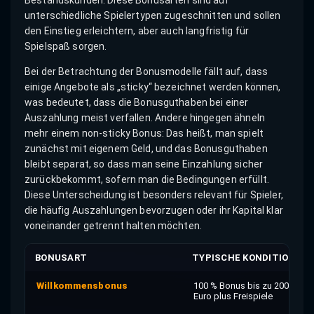
unterschiedliche Spielertypen zugeschnitten und sollen
den Einstieg erleichtern, aber auch langfristig für
Spielspaß sorgen.
Bei der Betrachtung der Bonusmodelle fällt auf, dass
einige Angebote als „sticky“ bezeichnet werden können,
was bedeutet, dass die Bonusguthaben bei einer
Auszahlung meist verfallen. Andere hingegen ähneln
mehr einem non-sticky Bonus: Das heißt, man spielt
zunächst mit eigenem Geld, und das Bonusguthaben
bleibt separat, so dass man seine Einzahlung sicher
zurückbekommt, sofern man die Bedingungen erfüllt.
Diese Unterscheidung ist besonders relevant für Spieler,
die häufig Auszahlungen bevorzugen oder ihr Kapital klar
voneinander getrennt halten möchten.
BONUSART
TYPISCHE KONDITION
Willkommensbonus
100 % Bonus bis zu 200
Euro plus Freispiele