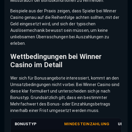
Missbrauch der Bonuskonditionen zu vermeiden.
Beispiele aus der Praxis zeigen, dass Spieler bei Winner
Casino genau auf die Reihenfolge achten sollten, mit der
Geld eingesetzt wird, und sich der typischen
Auslösemechanik bewusst sein müssen, um keine
unliebsamen Überraschungen bei Auszahlungen zu
erleben.
Wettbedingungen bei Winner
Casino im Detail
Wer sich für Bonusangebote interessiert, kommt an den
Umsatzbedingungen nicht vorbei. Bei Winner Casino sind
diese klar formuliert und unterscheiden sich je nach
Bonustyp. Grundsätzlich gilt, dass ein bestimmter
Mehrfachwert des Bonus- oder Einzahlungsbetrags
innerhalb einer Frist umgesetzt werden muss.
BONUSTYP
MINDESTEINZAHLUNG
UMSAT