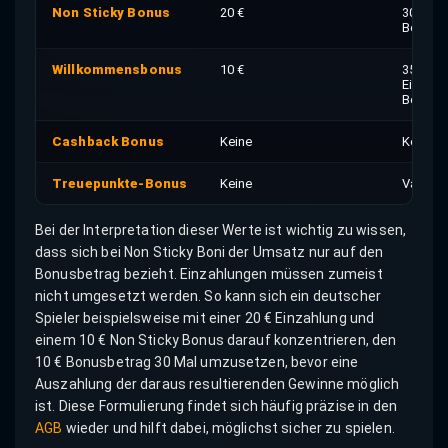
Non Sticky Bonus
20 €
30-fach
Bonusb
Willkommensbonus
10 €
35-fach
Einzahl
Bonusb
Cashback
Bonus
Keine
Kein Um
Treuepunkte-Bonus
Keine
Variabel
Bei der Interpretation dieser Werte ist wichtig zu wissen,
dass sich bei Non Sticky Boni der Umsatz nur auf den
Bonusbetrag bezieht. Einzahlungen müssen zumeist
nicht umgesetzt werden. So kann sich ein deutscher
Spieler beispielsweise mit einer 20 € Einzahlung und
einem 10 € Non Sticky Bonus darauf konzentrieren, den
10 € Bonusbetrag 30 Mal umzusetzen, bevor eine
Auszahlung der daraus resultierenden Gewinne möglich
ist. Diese Formulierung findet sich häufig präzise in den
AGB
wieder und hilft dabei, möglichst sicher zu spielen.