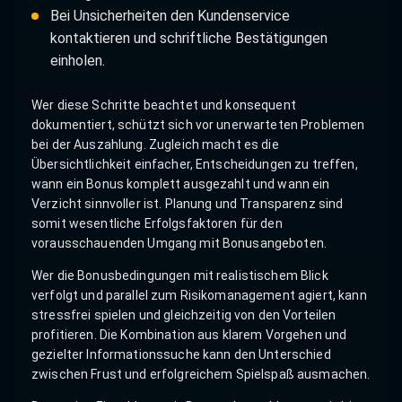
Bei Unsicherheiten den Kundenservice
kontaktieren und schriftliche Bestätigungen
einholen.
Wer diese Schritte beachtet und konsequent
dokumentiert, schützt sich vor unerwarteten Problemen
bei der Auszahlung. Zugleich macht es die
Übersichtlichkeit einfacher, Entscheidungen zu treffen,
wann ein Bonus komplett ausgezahlt und wann ein
Verzicht sinnvoller ist. Planung und Transparenz sind
somit wesentliche Erfolgsfaktoren für den
vorausschauenden Umgang mit Bonusangeboten.
Wer die Bonusbedingungen mit realistischem Blick
verfolgt und parallel zum Risikomanagement agiert, kann
stressfrei spielen und gleichzeitig von den Vorteilen
profitieren. Die Kombination aus klarem Vorgehen und
gezielter Informationssuche kann den Unterschied
zwischen Frust und erfolgreichem Spielspaß ausmachen.