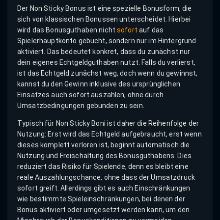
Der Non Sticky Bonus ist eine spezielle Bonusform, die
sich von klassischen Bonussen unterscheidet. Hierbei
wird das Bonusguthaben nicht
sofort
auf das
Spielerhauptkonto gebucht, sondern nur im Hintergrund
aktiviert. Das bedeutet konkret, dass du zunächst nur
dein eigenes Echtgeldguthaben nutzt. Falls du verlierst,
ist das Echtgeld zunächst weg, doch wenn du gewinnst,
kannst du den Gewinn inklusive des ursprünglichen
Einsatzes auch sofort auszahlen, ohne durch
Umsatzbedingungen gebunden zu sein.
Typisch für Non Sticky Boni ist daher die Reihenfolge der
Nutzung: Erst wird das Echtgeld aufgebraucht, erst wenn
dieses komplett verloren ist, beginnt automatisch die
Nutzung und Freischaltung des Bonusguthabens. Dies
reduziert das Risiko für Spielende, denn es bleibt eine
reale Auszahlungschance, ohne dass der Umsatzdruck
sofort greift. Allerdings gibt es auch Einschränkungen
wie bestimmte Spieleinschränkungen, bei denen der
Bonus aktiviert oder umgesetzt werden kann, um den