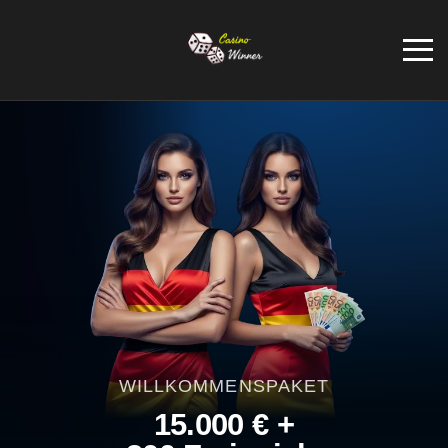
WILLKOMMENSPAKET
15.000 € +