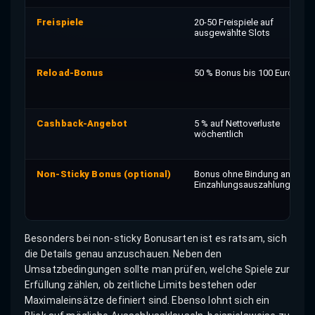
Freispiele
20-50 Freispiele auf
ausgewählte Slots
Reload-Bonus
50 % Bonus bis 100 Euro
Cashback-Angebot
5 % auf Nettoverluste
wöchentlich
Non-Sticky Bonus (optional)
Bonus ohne Bindung an
Einzahlungsauszahlung
Besonders bei non-sticky Bonusarten ist es ratsam, sich
die Details genau anzuschauen. Neben den
Umsatzbedingungen sollte man prüfen, welche Spiele zur
Erfüllung zählen, ob zeitliche Limits bestehen oder
Maximaleinsätze definiert sind. Ebenso lohnt sich ein