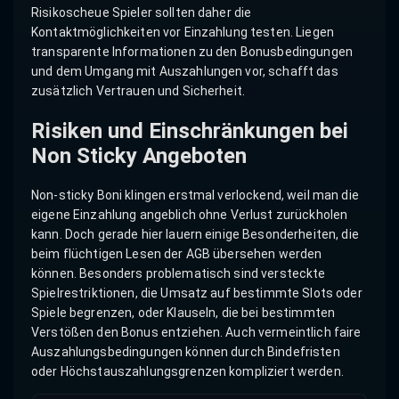
Risikoscheue Spieler sollten daher die
Kontaktmöglichkeiten vor Einzahlung testen. Liegen
transparente Informationen zu den Bonusbedingungen
und dem Umgang mit Auszahlungen vor, schafft das
zusätzlich Vertrauen und Sicherheit.
Risiken und Einschränkungen bei
Non Sticky Angeboten
Non-sticky Boni klingen erstmal verlockend, weil man die
eigene Einzahlung angeblich ohne Verlust zurückholen
kann. Doch gerade hier lauern einige Besonderheiten, die
beim flüchtigen Lesen der AGB übersehen werden
können. Besonders problematisch sind versteckte
Spielrestriktionen, die Umsatz auf bestimmte Slots oder
Spiele begrenzen, oder Klauseln, die bei bestimmten
Verstößen den Bonus entziehen. Auch vermeintlich faire
Auszahlungsbedingungen können durch Bindefristen
oder Höchstauszahlungsgrenzen kompliziert werden.