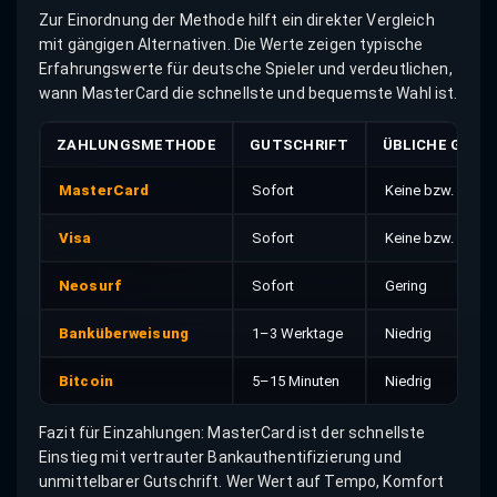
Zur Einordnung der Methode hilft ein direkter Vergleich
mit gängigen Alternativen. Die Werte zeigen typische
Erfahrungswerte für deutsche Spieler und verdeutlichen,
wann MasterCard die schnellste und bequemste Wahl ist.
ZAHLUNGSMETHODE
GUTSCHRIFT
ÜBLICHE GEBÜ
MasterCard
Sofort
Keine bzw. gerin
Visa
Sofort
Keine bzw. gerin
Neosurf
Sofort
Gering
Banküberweisung
1–3 Werktage
Niedrig
Bitcoin
5–15 Minuten
Niedrig
Fazit für Einzahlungen: MasterCard ist der schnellste
Einstieg mit vertrauter Bankauthentifizierung und
unmittelbarer Gutschrift. Wer Wert auf Tempo, Komfort