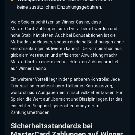
keine zusätzlichen Einzahlungsgebühren.
Viele Spieler schätzen an Winner Casino, dass
MasterCard-Zahlungen sofort verarbeitet werden und
hohe Stabilität bieten. Auch bei Bonusaktionen ist die
Methode zugelassen, sodass du deine Belohnungen ohne
Einschränkungen aktivieren kannst. Die Kombination aus
globalem Vertrauen und effizienter Abwicklung macht
MasterCard zu einem der beliebtesten Zahlungsmittel
auf Winner Casino.
Ein weiterer Vorteil liegt in der planbaren Kontrolle: Jede
Transaktion erscheint unmittelbar im Kontoauszug,
wodurch sich Ausgaben leicht nachvollziehen lassen. Für
Spieler, die Wert auf Übersicht und Disziplin legen, ist das
ein echter Pluspunkt gegenüber anonymeren
Zahlungsmethoden.
Sicherheitsstandards bei
MasterCard Zahlungen auf Winner