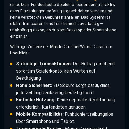
einsetzen. Für deutsche Spieler ist besonders attraktiv,
dass Einzahlungen sofort gutgeschrieben werden und
keine versteckten Gebühren anfallen. Das System ist
stabil, transparent und funktioniert zuverlässig –
unabhängig davon, ob du vom Desktop oder Smartphone
einzahlst.
Wichtige Vorteile der MasterCard bei Winner Casino im
Überblick:
Sofortige Transaktionen:
Der Betrag erscheint
sofort im Spielerkonto, kein Warten auf
Bestätigung.
Hohe Sicherheit:
3D Secure sorgt dafür, dass
jede Zahlung bankseitig bestätigt wird.
Einfache Nutzung:
Keine separate Registrierung
erforderlich, Kartendaten genügen.
Mobile Kompatibilität:
Funktioniert reibungslos
über Smartphone und Tablet.
Transparente Kosten:
Winner Casino erhebt