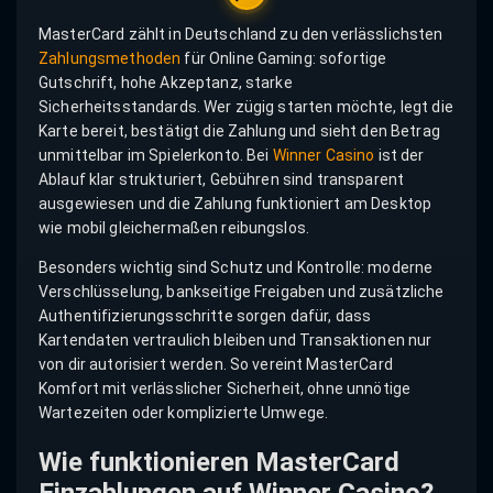
MasterCard zählt in Deutschland zu den verlässlichsten
Zahlungsmethoden
für Online Gaming: sofortige
Gutschrift, hohe Akzeptanz, starke
Sicherheitsstandards. Wer zügig starten möchte, legt die
Karte bereit, bestätigt die Zahlung und sieht den Betrag
unmittelbar im Spielerkonto. Bei
Winner Casino
ist der
Ablauf klar strukturiert, Gebühren sind transparent
ausgewiesen und die Zahlung funktioniert am Desktop
wie mobil gleichermaßen reibungslos.
Besonders wichtig sind Schutz und Kontrolle: moderne
Verschlüsselung, bankseitige Freigaben und zusätzliche
Authentifizierungsschritte sorgen dafür, dass
Kartendaten vertraulich bleiben und Transaktionen nur
von dir autorisiert werden. So vereint MasterCard
Komfort mit verlässlicher Sicherheit, ohne unnötige
Wartezeiten oder komplizierte Umwege.
Wie funktionieren MasterCard
Einzahlungen auf Winner Casino?