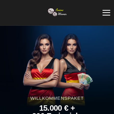
WILLKOMMENSPAKET
15.000 € +