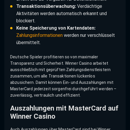
Transaktionsüberwachung:
Verdächtige
Aktivitäten werden automatisch erkannt und
blockiert.
Keine Speicherung von Kartendaten:
Zahlungsinformationen
werden nur verschlüsselt
übermittelt.
Deutsche Spieler profitieren so von maximaler
Transparenz und Sicherheit. Winner Casino arbeitet
ausschließlich mit geprüften Zahlungsdienstleistern
zusammen, um alle Transaktionen lückenlos
abzusichern. Damit können Ein- und Auszahlungen mit
MasterCard jederzeit sorgenfrei durchgeführt werden –
zuverlässig, vertraulich und effizient.
Auszahlungen mit MasterCard auf
Winner Casino
Auch Auszahlungen über MasterCard sind bei Winner