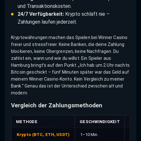
und Transaktionskosten.
24/7 Verfügbarkeit:
Krypto schläft nie –
Zahlungen laufen jederzeit.
Kryptowährungen machen das Spielen bei Winner Casino
freier und stressfreier. Keine Banken, die deine Zahlung
blockieren, keine Obergrenzen, keine Nachfragen. Du
zahlst ein, wann und wie du willst. Ein Spieler aus
Hamburg bringt’s auf den Punkt: „Ich hab um 2 Uhr nachts
Bitcoin geschickt – fünf Minuten später war das Geld auf
meinem Winner Casino-Konto. Kein Vergleich zu meiner
Bank.“ Genau das ist der Unterschied zwischen alt und
modern.
Vergleich der Zahlungsmethoden
METHODE
GESCHWINDIGKEIT
GEBÜ
Krypto (BTC, ETH, USDT)
1–10 Min.
Niedr