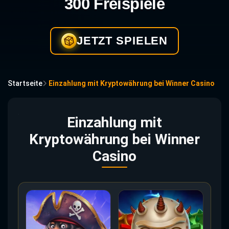
300 Freispiele
JETZT SPIELEN
Startseite
Einzahlung mit Kryptowährung bei Winner Casino
Einzahlung mit
Kryptowährung bei Winner
Casino