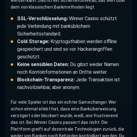
werden kann. Das ist ein Sicherheitsniveau, das weit über
dem von klassischen Bankmethoden liegt.
SSL-Verschlüsselung:
Winner Casino schützt
jede Verbindung mit banküblichem
Sicherheitsstandard.
Cold Storage:
Kryptoguthaben werden offline
gespeichert und sind so vor Hackerangriffen
geschützt.
Keine sensiblen Daten:
Du gibst weder Namen
noch Kontoinformationen an Dritte weiter.
Blockchain-Transparenz:
Jede Transaktion ist
nachvollziehbar, aber anonym.
Für viele Spieler ist das ein echter Gamechanger. Wer
schon einmal erlebt hat, dass eine Banküberweisung
verzögert oder blockiert wurde, weiß, wie frustrierend
das ist. Bei Winner Casino passiert das nicht. Die
Plattform greift auf dezentrale Technologien zurück, die
weder von Banken noch Behörden kontrolliert werden. Du