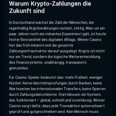
Warum Krypto-Zahlungen die
Zukunft sind
In Deutschland wächst die Zahl der Menschen, die
regelmäßig Kryptowährungen nutzen, stetig. Was vor ein
paar Jahren noch als riskantes Experiment galt, ist heute
fester Bestandteil des digitalen Alltags. Winner Casino
hat das früh erkannt und die gesamte
Zahlungsinfrastruktur darauf ausgelegt. Krypto ist nicht
nur ein Trend, sondern die logische Weiterentwicklung
des Finanzsystems: unabhängig, transparent,
grenzenlos.
Für Casino-Spieler bedeutet das: mehr Freiheit, weniger
Hürden. Keine Identitätsprüfungen durch Banken, keine
Wartezeiten bei internationalen Transfers, keine Sperren
durch Zahlungsdienstleister. Stattdessen ein System,
das funktioniert – global, schnell und zuverlässig. Winner
Casino sorgt dafür, dass jede Transaktion automatisiert
geprüft und gutgeschrieben wird. Kein Mensch muss