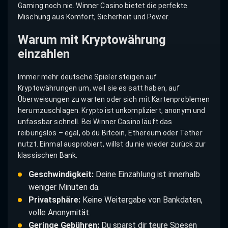
Gaming noch nie. Winner Casino bietet die perfekte
Mischung aus Komfort, Sicherheit und Power.
Warum mit Kryptowährung
einzahlen
Immer mehr deutsche Spieler steigen auf
Kryptowährungen um, weil sie es satt haben, auf
Überweisungen zu warten oder sich mit Kartenproblemen
herumzuschlagen. Krypto ist unkompliziert, anonym und
unfassbar schnell. Bei Winner Casino läuft das
reibungslos – egal, ob du Bitcoin, Ethereum oder Tether
nutzt. Einmal ausprobiert, willst du nie wieder zurück zur
klassischen Bank.
Geschwindigkeit:
Deine Einzahlung ist innerhalb
weniger Minuten da.
Privatsphäre:
Keine Weitergabe von Bankdaten,
volle Anonymität.
Geringe Gebühren:
Du sparst dir teure Spesen