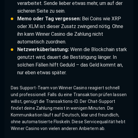
verarbeitet. Sende lieber etwas mehr, um auf der
sicheren Seite zu sein.
Memo oder Tag vergessen:
Bei Coins wie XRP
oder XLM ist dieser Zusatz zwingend nötig. Ohne
ihn kann Winner Casino die Zahlung nicht
automatisch zuordnen.
Netzwerküberlastung:
Wenn die Blockchain stark
genutzt wird, dauert die Bestätigung länger. In
solchen Fällen hilft Geduld – das Geld kommt an,
nur eben etwas später.
Das Support-Team von Winner Casino reagiert schnell
und professionell. Falls du eine Transaktion prüfen lassen
willst, genügt die Transaktions-ID. Der Chat-Support
findet deine Zahlung meist in wenigen Minuten. Die
Kommunikation läuft auf Deutsch, klar und freundlich,
ohne automatisierte Floskeln. Diese Servicequalität hebt
Winner Casino von vielen anderen Anbietern ab.