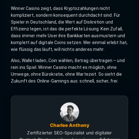
Winner Casino zeigt, dass Kryptozahlungen nicht
kompliziert, sondern konsequent durchdacht sind. Für
Spieler in Deutschland, die Wert auf Diskretion und
Effizienz legen, ist das die perfekte Lösung. Kein Zufall,
dass immer mehr User ihre Bankkarten ausmustern und
komplett auf digitale Coins setzen. Wer einmal erlebt hat,
wie flüssig das läuft, will nichts anderes mehr.
Also, Wallet laden, Coin wählen, Betrag übertragen – und
rein ins Spiel. Winner Casino macht es möglich, ohne
Umwege, ohne Bürokratie, ohne Wartezeit. So sieht die
Zukunft des Online-Gamings aus: schnell, sicher, frei.
Charlee Anthony
Zertifizierter SEO-Spezialist und digitaler