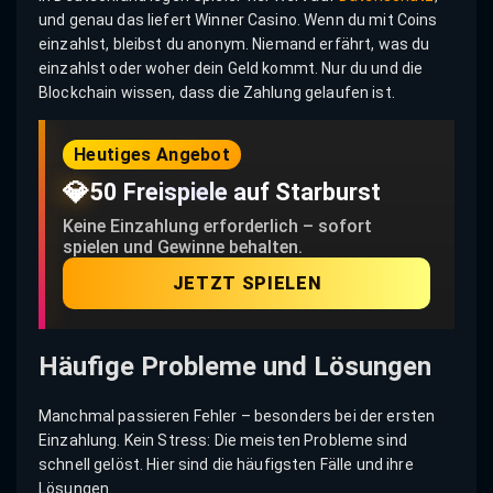
und genau das liefert Winner Casino. Wenn du mit Coins
einzahlst, bleibst du anonym. Niemand erfährt, was du
einzahlst oder woher dein Geld kommt. Nur du und die
Blockchain wissen, dass die Zahlung gelaufen ist.
Heutiges Angebot
💎
50 Freispiele auf Starburst
Keine Einzahlung erforderlich – sofort
spielen und Gewinne behalten.
JETZT SPIELEN
Häufige Probleme und Lösungen
Manchmal passieren Fehler – besonders bei der ersten
Einzahlung. Kein Stress: Die meisten Probleme sind
schnell gelöst. Hier sind die häufigsten Fälle und ihre
Lösungen.