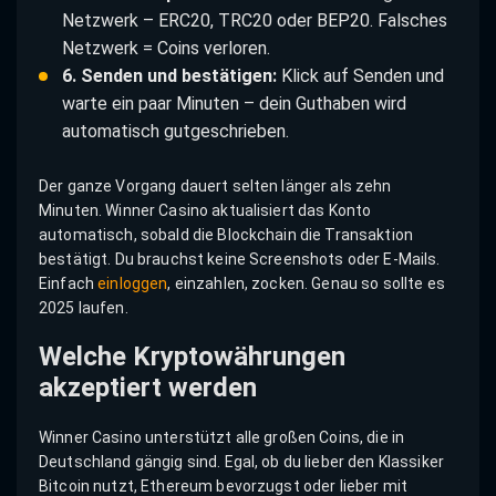
Netzwerk – ERC20, TRC20 oder BEP20. Falsches
Netzwerk = Coins verloren.
6. Senden und bestätigen:
Klick auf Senden und
warte ein paar Minuten – dein Guthaben wird
automatisch gutgeschrieben.
Der ganze Vorgang dauert selten länger als zehn
Minuten. Winner Casino aktualisiert das Konto
automatisch, sobald die Blockchain die Transaktion
bestätigt. Du brauchst keine Screenshots oder E-Mails.
Einfach
einloggen
, einzahlen, zocken. Genau so sollte es
2025 laufen.
Welche Kryptowährungen
akzeptiert werden
Winner Casino unterstützt alle großen Coins, die in
Deutschland gängig sind. Egal, ob du lieber den Klassiker
Bitcoin nutzt, Ethereum bevorzugst oder lieber mit