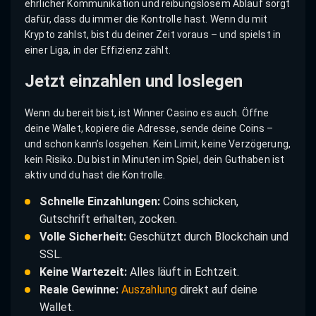
ehrlicher Kommunikation und reibungslosem Ablauf sorgt
dafür, dass du immer die Kontrolle hast. Wenn du mit
Krypto zahlst, bist du deiner Zeit voraus – und spielst in
einer Liga, in der Effizienz zählt.
Jetzt einzahlen und loslegen
Wenn du bereit bist, ist Winner Casino es auch. Öffne
deine Wallet, kopiere die Adresse, sende deine Coins –
und schon kann’s losgehen. Kein Limit, keine Verzögerung,
kein Risiko. Du bist in Minuten im Spiel, dein Guthaben ist
aktiv und du hast die Kontrolle.
Schnelle Einzahlungen:
Coins schicken,
Gutschrift erhalten, zocken.
Volle Sicherheit:
Geschützt durch Blockchain und
SSL.
Keine Wartezeit:
Alles läuft in Echtzeit.
Reale Gewinne:
Auszahlung
direkt auf deine
Wallet.