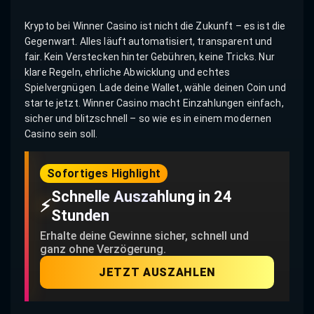
Krypto bei Winner Casino ist nicht die Zukunft – es ist die
Gegenwart. Alles läuft automatisiert, transparent und
fair. Kein Verstecken hinter Gebühren, keine Tricks. Nur
klare Regeln, ehrliche Abwicklung und echtes
Spielvergnügen. Lade deine Wallet, wähle deinen Coin und
starte jetzt. Winner Casino macht Einzahlungen einfach,
sicher und blitzschnell – so wie es in einem modernen
Casino sein soll.
Sofortiges Highlight
Schnelle Auszahlung in 24
⚡
Stunden
Erhalte deine Gewinne sicher, schnell und
ganz ohne Verzögerung.
JETZT AUSZAHLEN