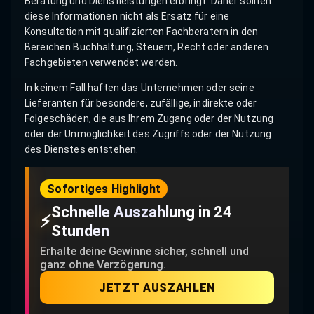
Beratung und Dienstleistungen erbringt. Daher sollten
diese Informationen nicht als Ersatz für eine
Konsultation mit qualifizierten Fachberatern in den
Bereichen Buchhaltung, Steuern, Recht oder anderen
Fachgebieten verwendet werden.
In keinem Fall haften das Unternehmen oder seine
Lieferanten für besondere, zufällige, indirekte oder
Folgeschäden, die aus Ihrem Zugang oder der Nutzung
oder der Unmöglichkeit des Zugriffs oder der Nutzung
des Dienstes entstehen.
Sofortiges Highlight
Schnelle Auszahlung in 24
⚡
Stunden
Erhalte deine Gewinne sicher, schnell und
ganz ohne Verzögerung.
JETZT AUSZAHLEN