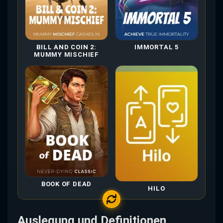
BILL AND COIN 2:
IMMORTAL 5
MUMMY MISCHIEF
BOOK OF DEAD
HILO
Auslegung und Definitionen