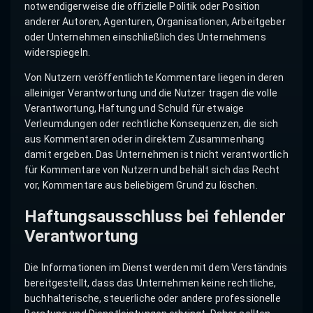
notwendigerweise die offizielle Politik oder Position
anderer Autoren, Agenturen, Organisationen, Arbeitgeber
oder Unternehmen einschließlich des Unternehmens
widerspiegeln.
Von Nutzern veröffentlichte Kommentare liegen in deren
alleiniger Verantwortung und die Nutzer tragen die volle
Verantwortung, Haftung und Schuld für etwaige
Verleumdungen oder rechtliche Konsequenzen, die sich
aus Kommentaren oder in direktem Zusammenhang
damit ergeben. Das Unternehmen ist nicht verantwortlich
für Kommentare von Nutzern und behält sich das Recht
vor, Kommentare aus beliebigem Grund zu löschen.
Haftungsausschluss bei fehlender
Verantwortung
Die Informationen im Dienst werden mit dem Verständnis
bereitgestellt, dass das Unternehmen keine rechtliche,
buchhalterische, steuerliche oder andere professionelle