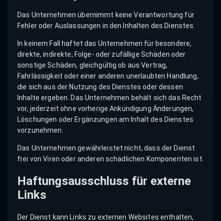
Das Unternehmen übernimmt keine Verantwortung für
Fehler oder Auslassungen in den Inhalten des Dienstes.
In keinem Fall haftet das Unternehmen für besondere,
direkte, indirekte, Folge- oder zufällige Schäden oder
sonstige Schäden, gleichgültig ob aus Vertrag,
Fahrlässigkeit oder einer anderen unerlaubten Handlung,
die sich aus der Nutzung des Dienstes oder dessen
Inhalte ergeben. Das Unternehmen behält sich das Recht
vor, jederzeit ohne vorherige Ankündigung Änderungen,
Löschungen oder Ergänzungen am Inhalt des Dienstes
vorzunehmen.
Das Unternehmen gewährleistet nicht, dass der Dienst
frei von Viren oder anderen schädlichen Komponenten ist.
Haftungsausschluss für externe
Links
Der Dienst kann Links zu externen Websites enthalten,