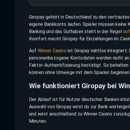
Giropay gehört in Deutschland zu den vertrautes
eigene Bankkonto laufen. Spieler müssen keine 
Banking und das Guthaben steht in der Regel
sof
Komfort macht Giropay für Einzahlungen im Casin
Auf
Winner Casino
ist Giropay nahtlos integriert
personenbezogene Kontodaten werden nicht an 
Faktor-Authentifizierung bestätigt. So behalten
können ohne Umwege mit dem Spielen beginnen
Wie funktioniert Giropay bei Wi
Der Ablauf ist für Nutzer deutscher Banken intui
Auswahl von Giropay wirst du zur Bank weitergele
und wirst anschließend zu Winner Casino zurückge
Minuten.