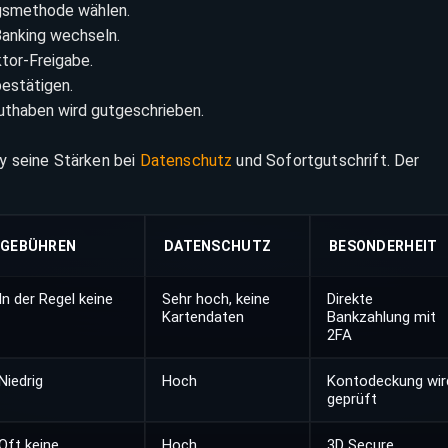
ngsmethode wählen.
Banking wechseln.
tor-Freigabe.
estätigen.
uthaben wird gutgeschrieben.
y seine Stärken bei
Datenschutz
und Sofortgutschrift. Der
GEBÜHREN
DATENSCHUTZ
BESONDERHEIT
In der Regel keine
Sehr hoch, keine
Direkte
Kartendaten
Bankzahlung mit
2FA
Niedrig
Hoch
Kontodeckung wir
geprüft
Oft keine
Hoch
3D Secure,