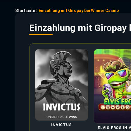
Startseite
Einzahlung mit Giropay bei Winner Casino
Einzahlung mit Giropay 
INVICTUS
ELVIS FROG IN