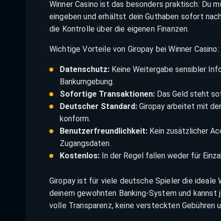
Winner Casino ist das besonders praktisch: Du 
eingeben und erhältst dein Guthaben sofort nach
die Kontrolle über die eigenen Finanzen.
Wichtige Vorteile von Giropay bei Winner Casino:
Datenschutz:
Keine Weitergabe sensibler Info
Bankumgebung.
Sofortige Transaktionen:
Das Geld steht sof
Deutscher Standard:
Giropay arbeitet mit d
konform.
Benutzerfreundlichkeit:
Kein zusätzlicher Ac
Zugangsdaten.
Kostenlos:
In der Regel fallen weder für Einz
Giropay ist für viele deutsche Spieler die ideale 
deinem gewohnten Banking-System und kannst jed
volle Transparenz, keine versteckten Gebühren un