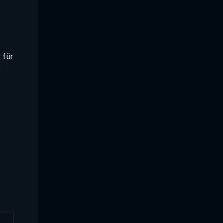
 für
o