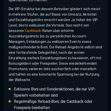
Die VIP-Struktur bei diesem Betreiber gliedert sich meist
in mehrere Stufen, die auf Basis von Umsatz, Aktivität
und Einzahlungshöhe erreicht werden. Je höher der VIP-
Level, desto exklusiver die Vorteile: Das reicht von
besseren
Cashback
-Raten über erhöhte
Auszahlungslimits bis zu persönlichen Account-
Managern, Einladungen zu exklusiven Events sowie
maßgeschneiderte Boni. Die Reload-Angebote selbst sind
eine fortlaufende Gelegenheit, nach der ersten
Einzahlung weitere Einzahlungsboni zu kassieren, oft mit
Bonusgeldern oder Freispielen. Diese wiederkehrenden
Promotions variieren teils wöchentlich oder monatlich
und halten so eine konstante Spannung bei der Nutzung
der Webseite.
Exklusive Boni und Sonderaktionen, die nur VIP-
Spielern vorbehalten sind.
Regelmäßige Reload-Boni, die Cashback oder
Freispiele beinhalten.