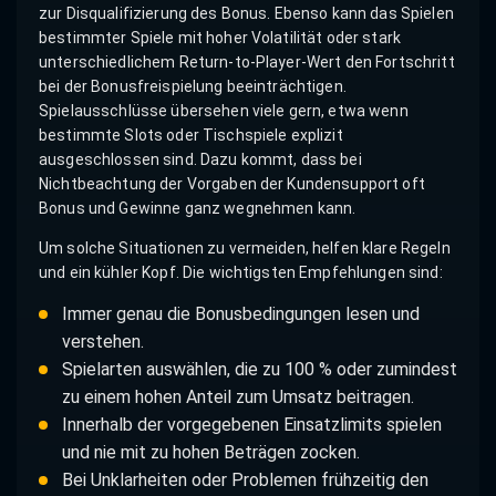
zur Disqualifizierung des Bonus. Ebenso kann das Spielen
bestimmter Spiele mit hoher Volatilität oder stark
unterschiedlichem Return-to-Player-Wert den Fortschritt
bei der Bonusfreispielung beeinträchtigen.
Spielausschlüsse übersehen viele gern, etwa wenn
bestimmte Slots oder Tischspiele explizit
ausgeschlossen sind. Dazu kommt, dass bei
Nichtbeachtung der Vorgaben der Kundensupport oft
Bonus und Gewinne ganz wegnehmen kann.
Um solche Situationen zu vermeiden, helfen klare Regeln
und ein kühler Kopf. Die wichtigsten Empfehlungen sind:
Immer genau die Bonusbedingungen lesen und
verstehen.
Spielarten auswählen, die zu 100 % oder zumindest
zu einem hohen Anteil zum Umsatz beitragen.
Innerhalb der vorgegebenen Einsatzlimits spielen
und nie mit zu hohen Beträgen zocken.
Bei Unklarheiten oder Problemen frühzeitig den