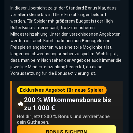
In dieser Übersicht zeigt der Standard Bonus klar, dass
vor allem kleine bis mittlere Einzahlungen belohnt
werden. Für Spieler mit größerem Budget ist der High
Roller Bonus interessant, trotz der höheren
Mindesteinzahlung. Unter den verschiedenen Angeboten
werden oft auch Kombinationen aus Bonusgeld und
Freispielen angeboten, was eine tolle Möglichkeit ist,
länger und abwechslungsreicher zu spielen. Wichtig ist,
dass man beim Nachsehen der Angebote auch immer die
jeweilige Mindesteinzahlung beachtet, da diese
Voraussetzung für die Bonusaktivierung ist.
Exklusives Angebot für neue Spieler
200 % Willkommensbonus bis
🔥
zu 1.000 €
Hol dir jetzt 200 % Bonus und verdreifache
dein Guthaben.
BONUS SICHERN