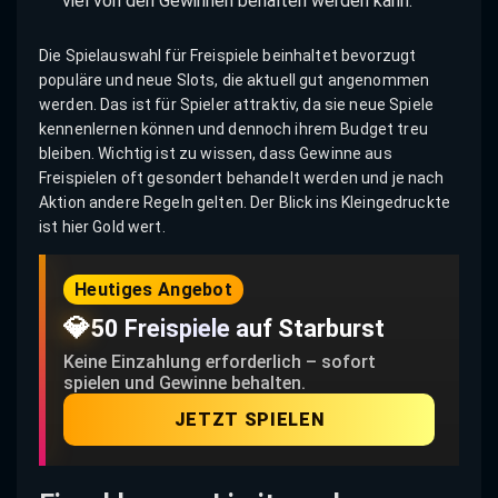
viel von den Gewinnen behalten werden kann.
Die Spielauswahl für Freispiele beinhaltet bevorzugt
populäre und neue Slots, die aktuell gut angenommen
werden. Das ist für Spieler attraktiv, da sie neue Spiele
kennenlernen können und dennoch ihrem Budget treu
bleiben. Wichtig ist zu wissen, dass Gewinne aus
Freispielen oft gesondert behandelt werden und je nach
Aktion andere Regeln gelten. Der Blick ins Kleingedruckte
ist hier Gold wert.
Heutiges Angebot
💎
50 Freispiele auf Starburst
Keine Einzahlung erforderlich – sofort
spielen und Gewinne behalten.
JETZT SPIELEN