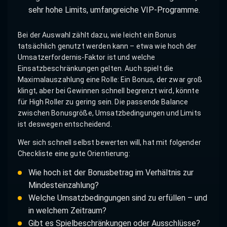
sehr hohe Limits, umfangreiche VIP-Programme.
Bei der Auswahl zählt dazu, wie leicht ein Bonus
tatsächlich genutzt werden kann – etwa wie hoch der
Umsatzerfordernis-Faktor ist und welche
Einsatzbeschränkungen gelten. Auch spielt die
Maximalauszahlung eine Rolle: Ein Bonus, der zwar groß
klingt, aber bei Gewinnen schnell begrenzt wird, könnte
für High Roller zu gering sein. Die passende Balance
zwischen Bonusgröße, Umsatzbedingungen und Limits
ist deswegen entscheidend.
Wer sich schnell selbst bewerten will, hat mit folgender
Checkliste eine gute Orientierung:
Wie hoch ist der Bonusbetrag im Verhältnis zur
Mindesteinzahlung?
Welche Umsatzbedingungen sind zu erfüllen – und
in welchem Zeitraum?
Gibt es Spielbeschränkungen oder Ausschlüsse?