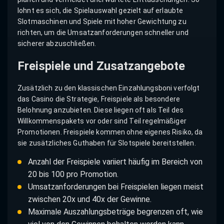
lohnt es sich, die Spielauswahl gezielt auf erlaubte
Slotmaschinen und Spiele mit hoher Gewichtung zu
richten, um die Umsatzanforderungen schneller und
sicherer abzuschließen.
Freispiele und Zusatzangebote
Zusätzlich zu den klassischen Einzahlungsboni verfolgt
das Casino die Strategie, Freispiele als besondere
Belohnung anzubieten. Diese liegen oft als Teil des
Willkommenspakets vor oder sind Teil regelmäßiger
Promotionen. Freispiele kommen ohne eigenes Risiko, da
sie zusätzliches Guthaben für Slotspiele bereitstellen.
Anzahl der Freispiele variiert häufig im Bereich von
20 bis 100 pro Promotion.
Umsatzanforderungen bei Freispielen liegen meist
zwischen 20x und 40x der Gewinne.
Maximale Auszahlungsbeträge begrenzen oft, wie