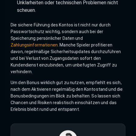
Unklarheiten oder technischen Problemen nicht
scheuen.
Die sichere Führung des Kontos ist nicht nur durch
Passwortschutz wichtig, sondern auch bei der
Speicherung persönlicher Daten und
Zahlungsinformationen
. Manche Spieler profitieren
davon, regelmäßige Sicherheitsupdates durchzuführen
und bei Verlust von Zugangsdaten sofort den
Kundendienst einzubinden, um unbefugten Zugriff zu
verhindern.
Um den Bonus wirklich gut zu nutzen, empfiehlt es sich,
nach dem Aktivieren regelmäßig den Kontostand und die
Bonusbedingungen im Blick zu behalten. So lassen sich
Chancen und Risiken realistisch einschätzen und das
Erlebnis bleibt rund und entspannt.