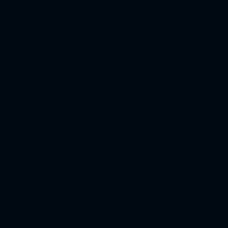
ZAHLUNGSMETHODEN