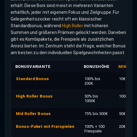
erhält. Diese Boni sind meist in mehreren Varianten
erhältlich, jeder mit eigenem Fokus und Zielgruppe. Für
Gelegenheitszocker reicht oft ein klassischer
Standardbonus, während
High Roller
mit höheren
Summen und größeren Prämien gelockt werden. Daneben
gibt es Kombipakete, die Freispiele als zusätzlichen
Anreiz bieten. Im Zentrum steht die Frage, welcher Bonus
am besten zu den individuellen Spielgewohnheiten passt.
BONUSVARIANTE
BONUSHÖHE
MINDES
Standard Bonus
100% bis
10€
200€
High Roller Bonus
50% bis
100€
1000€
Mid Roller Bonus
75% bis 500€
50€
Bonus-Paket mit Freispielen
100% + 100
20€
Freispiele