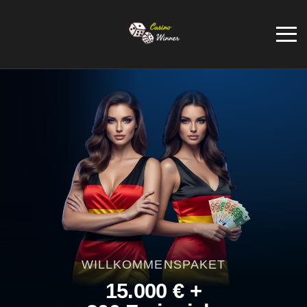
WILLKOMMENSPAKET
15.000 € +