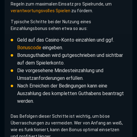
Regeln zum maximalen Einsatz pro Spielrunde, um
verantwortungsvolles Spielen
zu fördern.
Typische Schritte bei der Nutzung eines
Einzahlungsbonus sehen etwa so aus:
Geld auf das Casino-Konto einzahlen und ggf.
Bonuscode
eingeben.
Bonusguthaben wird gutgeschrieben und sichtbar
auf dem Spielerkonto.
Die vorgesehene Mindesteinzahlung und
Umsatzanforderungen erfüllen.
Nach Erreichen der Bedingungen kann eine
Auszahlung des kompletten Guthabens beantragt
werden.
Das Befolgen dieser Schritte ist wichtig, um böse
Überraschungen zu vermeiden. Wer von Anfang an weiß,
wie es funktioniert, kann den Bonus optimal einsetzen
und profitiert länger.