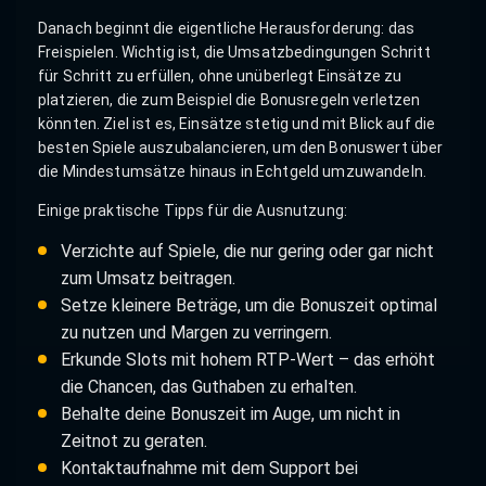
Danach beginnt die eigentliche Herausforderung: das
Freispielen. Wichtig ist, die Umsatzbedingungen Schritt
für Schritt zu erfüllen, ohne unüberlegt Einsätze zu
platzieren, die zum Beispiel die Bonusregeln verletzen
könnten. Ziel ist es, Einsätze stetig und mit Blick auf die
besten Spiele auszubalancieren, um den Bonuswert über
die Mindestumsätze hinaus in Echtgeld umzuwandeln.
Einige praktische Tipps für die Ausnutzung:
Verzichte auf Spiele, die nur gering oder gar nicht
zum Umsatz beitragen.
Setze kleinere Beträge, um die Bonuszeit optimal
zu nutzen und Margen zu verringern.
Erkunde Slots mit hohem RTP-Wert – das erhöht
die Chancen, das Guthaben zu erhalten.
Behalte deine Bonuszeit im Auge, um nicht in
Zeitnot zu geraten.
Kontaktaufnahme mit dem Support bei